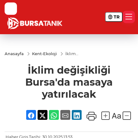
TR
Anasayfa
Kent-Ekoloji
İklim
değişikliği
Bursa'da
İklim değişikliği
masaya
yatırılacak
Bursa'da masaya
yatırılacak
Haber Giriş Tarihi: 30.10.2025 13:53