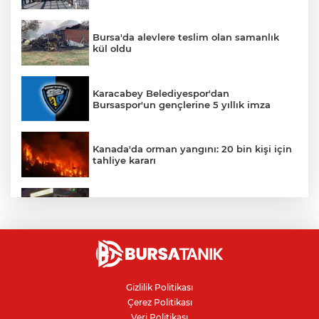
Bursa'da alevlere teslim olan samanlık
kül oldu
Karacabey Belediyespor'dan
Bursaspor'un gençlerine 5 yıllık imza
Kanada'da orman yangını: 20 bin kişi için
tahliye kararı
Bursa'da Arapşükrü Sokağı'nda kavga:
Polis biber gazıyla ayırdı
Bursa'da rahvan atları şampiyonluk için
koştu
Gizlilik Politikası
Çerez Politikası
Kanser teşhisinde doğru görüntüleme
Veri Politikası