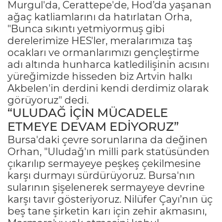
Murgul'da, Cerattepe'de, Hod’da yaşanan
ağaç katliamlarını da hatırlatan Orha,
"Bunca sıkıntı yetmiyormuş gibi
derelerimize HES'ler, meralarımıza taş
ocakları ve ormanlarımızı gençleştirme
adı altında hunharca katledilişinin acısını
yüreğimizde hisseden biz Artvin halkı
Akbelen'in derdini kendi derdimiz olarak
görüyoruz" dedi.
“ULUDAĞ İÇİN MÜCADELE
ETMEYE DEVAM EDİYORUZ”
Bursa'daki çevre sorunlarına da değinen
Orhan, "Uludağ'ın milli park statüsünden
çıkarılıp sermayeye peşkeş çekilmesine
karşı durmayı sürdürüyoruz. Bursa'nın
sularının şişelenerek sermayeye devrine
karşı tavır gösteriyoruz. Nilüfer Çayı’nın üç
beş tane şirketin karı için zehir akmasını,