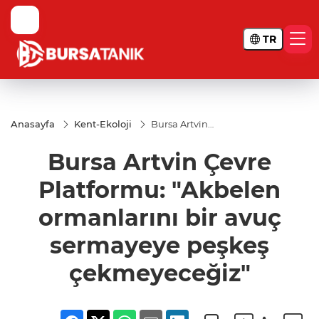
TR
Anasayfa
Kent-Ekoloji
Bursa Artvin
Çevre
Platformu:
Bursa Artvin Çevre
"Akbelen
ormanlarını bir
avuç
Platformu: "Akbelen
sermayeye
peşkeş
ormanlarını bir avuç
çekmeyeceğiz"
sermayeye peşkeş
çekmeyeceğiz"