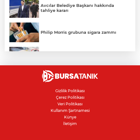
Avcılar Belediye Başkanı hakkında
tahliye kararı
Philip Morris grubuna sigara zammı
Bursa'daki kazada motosikletli duvara
çarparak can verdi
Nilüfer'de kaldırım işgallerine zabıta
denetimi
Gizlilik Politikası
Çerez Politikası
Bursa'da 100 dönümde hayvansal
Veri Politikası
gübreyle nektarin ve armut üretiyor
Kullanım Şartnamesi
Künye
İletişim
Resmi Gazete’de yayımlandı: Kritik yeşil
pasaport kararı