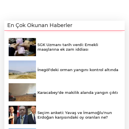
En Çok Okunan Haberler
SGK Uzmanı tarih verdi: Emekli
maaşlarına ek zam iddiası
İnegöl'deki orman yangını kontrol altında
Karacabey'de makilik alanda yangın çıktı
Seçim anketi: Yavaş ve İmamoğlu'nun
Erdoğan karşısındaki oy oranları ne?