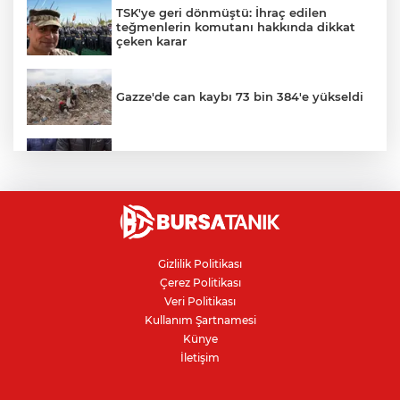
TSK'ye geri dönmüştü: İhraç edilen
teğmenlerin komutanı hakkında dikkat
çeken karar
Gazze'de can kaybı 73 bin 384'e yükseldi
Bursa’da yasa dışı bahis operasyonu: 3
kişi tutuklandı
Bursa'da alevlere teslim olan samanlık
kül oldu
Gizlilik Politikası
Çerez Politikası
Veri Politikası
IBAN'la para transferinde yeni dönem
Kullanım Şartnamesi
Künye
İletişim
İnegöllü girişimciden bağış
dolandırıcılığına karşı dijital çözüm