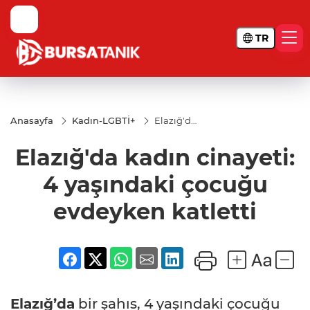
TR
Anasayfa
Kadın-LGBTİ+
Elazığ'da
kadın
cinayeti:
Elazığ'da kadın cinayeti:
4
yaşındaki
çocuğu
4 yaşındaki çocuğu
evdeyken
katletti
evdeyken katletti
Elazığ’da
bir şahıs, 4 yaşındaki çocuğu