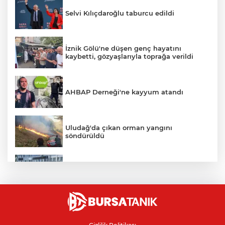
Selvi Kılıçdaroğlu taburcu edildi
İznik Gölü'ne düşen genç hayatını
kaybetti, gözyaşlarıyla toprağa verildi
AHBAP Derneği'ne kayyum atandı
Uludağ'da çıkan orman yangını
söndürüldü
Bursa'da vatandaşa zorla hesap açtırıp
kara para aklayan çeteye operasyon
Avcılar Belediye Başkanı hakkında
tahliye kararı