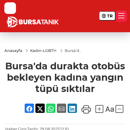
TR
Anasayfa
Kadın-LGBTİ+
Bursa'da
durakta
otobüs
Bursa'da durakta otobüs
bekleyen
kadına
yangın
bekleyen kadına yangın
tüpü
sıktılar
tüpü sıktılar
Haber Giriş Tarihi: 29.08.2023 12:10