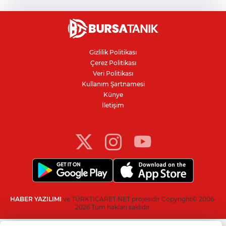
Polis biber gazıyla ayırdı
Bursa'da rahvan atları şampiyonluk için
koştu
Gizlilik Politikası
Çerez Politikası
Kanser teşhisinde doğru görüntüleme
Veri Politikası
hayat kurtarıyor
Kullanım Şartnamesi
Künye
İletişim
Bursa'da binlerce kişi meteor yağmurunu
izledi
HABER YAZILIMI
ve TURKTICARET.NET projesidir Copyright© 2006-
2026 Tüm hakları saklıdır.