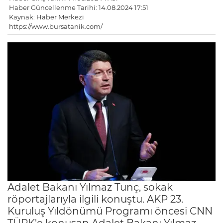
Haber Güncellenme Tarihi: 14.08.2024 17:51
Kaynak: Haber Merkezi
https://www.bursatanik.com/
Adalet Bakanı Yılmaz Tunç, sokak
röportajlarıyla ilgili konuştu. AKP 23.
Kuruluş Yıldönümü Programı öncesi CNN
TÜRK'e konuşan Adalet Bakanı Yılmaz