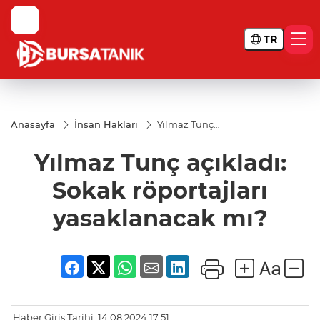
TR
Anasayfa
İnsan Hakları
Yılmaz Tunç
açıkladı:
Sokak
Yılmaz Tunç açıkladı:
röportajları
yasaklanacak
mı?
Sokak röportajları
yasaklanacak mı?
Haber Giriş Tarihi: 14.08.2024 17:51