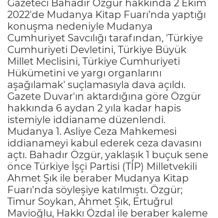
Gazeteci Bahadır Özgür hakkında 2 Ekim
2022'de Mudanya Kitap Fuarı’nda yaptığı
konuşma nedeniyle Mudanya
Cumhuriyet Savcılığı tarafından, 'Türkiye
Cumhuriyeti Devletini, Türkiye Büyük
Millet Meclisini, Türkiye Cumhuriyeti
Hükümetini ve yargı organlarını
aşağılamak' suçlamasıyla dava açıldı.
Gazete Duvar'ın aktardığına göre Özgür
hakkında 6 aydan 2 yıla kadar hapis
istemiyle iddianame düzenlendi.
Mudanya 1. Asliye Ceza Mahkemesi
iddianameyi kabul ederek ceza davasını
açtı. Bahadır Özgür, yaklaşık 1 buçuk sene
önce Türkiye İşçi Partisi (TİP) Milletvekili
Ahmet Şık ile beraber Mudanya Kitap
Fuarı’nda söyleşiye katılmıştı. Özgür;
Timur Soykan, Ahmet Şık, Ertuğrul
Mavioğlu, Hakkı Özdal ile beraber kaleme