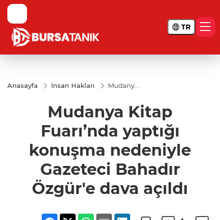
TR
Anasayfa
İnsan Hakları
Mudanya
Kitap
Fuarı’nda
Mudanya Kitap
yaptığı
konuşma
nedeniyle
Fuarı’nda yaptığı
Gazeteci
Bahadır
konuşma nedeniyle
Özgür'e
dava
Gazeteci Bahadır
açıldı
Özgür'e dava açıldı