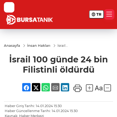
TR
Anasayfa
İnsan Hakları
İsrail
100
günde
İsrail 100 günde 24 bin
24 bin
Filistinli
öldürdü
Filistinli öldürdü
Haber Giriş Tarihi: 14.01.2024 15:30
Haber Güncellenme Tarihi: 14.01.2024 15:30
Kaynak: Haber Merkezi