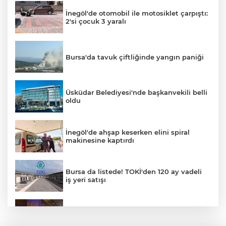
İnegöl'de otomobil ile motosiklet çarpıştı:
2'si çocuk 3 yaralı
Bursa'da tavuk çiftliğinde yangın paniği
Üsküdar Belediyesi'nde başkanvekili belli
oldu
İnegöl'de ahşap keserken elini spiral
makinesine kaptırdı
Bursa da listede! TOKİ'den 120 ay vadeli
iş yeri satışı
Orhangazi Tüneli'nde tır kamyona çarptı:
Sürücü ağır yaralandı