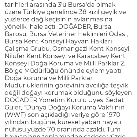
tarihleri arasında 3'ü Bursa'da olmak
üzere Türkiye genelinde 38 kızıl geyik ve
yüzlerce dağ keçisinin avlanmasına
yönelik ihale açtı. DOĞADER, Bursa
Barosu, Bursa Veteriner Hekimleri Odası,
Bursa Kent Konseyi Hayvan Hakları
Çalışma Grubu, Osmangazi Kent Konseyi,
Nilüfer Kent Konseyi ve Karacabey Kent
Konseyi Doğa Koruma ve Milli Parklar 2.
Bölge Müdürlüğü önünde eylem yaptı.
Doğa koruma ve Milli Parklar
Müdürlüklerinin görevinin avcılığa teşvik
değil doğayı korumak olduğunu söyleyen
DOĞADER Yönetim Kurulu Üyesi Sedat
Güler, “Dünya Doğayı Koruma Vakfı'nın
(WWF) son açıkladığı veriye göre 1970
yılından bugüne, küresel yaban hayatı
nüfusu yüzde 70 oranında azaldı. Tüm
hayvanların toplamından sadece yüzde