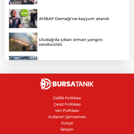
AHBAP Derneği'ne kayyum atandı
Uludağ'da çıkan orman yangını
söndürüldü
Bursa'da vatandaşa zorla hesap açtırıp
kara para aklayan çeteye operasyon
Avcılar Belediye Başkanı hakkında
tahliye kararı
Gizlilik Politikası
Çerez Politikası
Bursa'da yolcu otobüsünün çarptığı
Veri Politikası
kadın ağır yaralandı
Kullanım Şartnamesi
Künye
İletişim
Bursaspor'da 2026-2027 sezonu forma