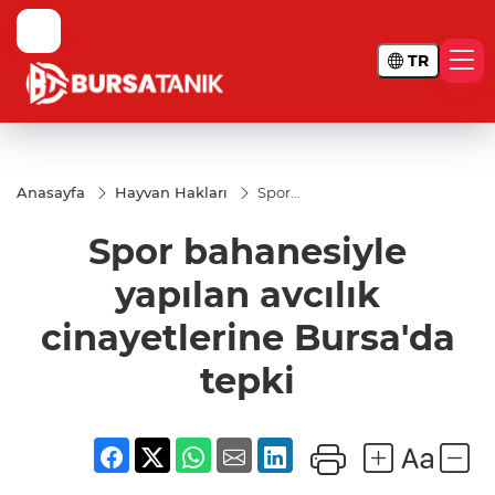
TR
Anasayfa
Hayvan Hakları
Spor
bahanesiyle
yapılan
Spor bahanesiyle
avcılık
cinayetlerine
Bursa'da
yapılan avcılık
tepki
cinayetlerine Bursa'da
tepki