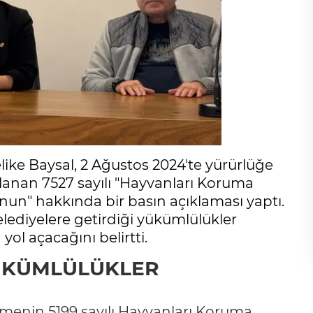
ike Baysal, 2 Ağustos 2024'te yürürlüğe
mlanan 7527 sayılı "Hayvanları Koruma
un" hakkında bir basın açıklaması yaptı.
elediyelere getirdiği yükümlülükler
ol açacağını belirtti.
YÜKÜMLÜLÜKLER
emenin 5199 sayılı Hayvanları Koruma