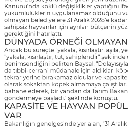
Kanunu'nda köklü değişiklikler yaptığını ifad
yükümlülüklerin uygulanamaz olduğunu vur
olmayan belediyelere 31 Aralık 2028'e kada
sahipsiz hayvanlar için ayrılan bütçenin yüz
gerektiğini hatırlattı.
DÜNYADA ÖRNEĞİ OLMAYAN
Ancak bu süreçte "yakala, kısırlaştır, aşıla, 
"yakala, kısırlaştır, tut, sahiplendir" şekl
benimsendiğini belirten Baysal, "Dolayısıyla
da tıbbi-cerrahi müdahale için aldıkları köpe
tekrar yerine bırakamaz oldular ve kapasitel
olarak sokaktan köpek almamaya çalıştılar. 
bahane ederek, bir yandan da Tarım Bakanlı
göndermeye başladı." şeklinde konuştu.
KAPASİTE VE HAYVAN POPÜ
VAR
Bakanlığın genelgesinde yer alan, "31 Aral