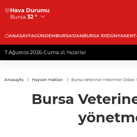
Hava Durumu
Bursa
32 °
ANASAYFA
GÜNDEM
BURSA'DAN
BURSA 101
DÜNYA
KENT
7 Ağustos 2026-Cuma
Yazarlar
Anasayfa
Hayvan Hakları
Bursa Veteriner Hekimler Odası 'K
Bursa Veterine
yönetmel