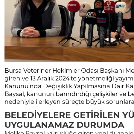
Bursa Veteriner Hekimler Odası Başkanı Mel
giren ve 13 Aralık 2024'te yönetmeliği yayı
Kanunu’nda Değişiklik Yapılmasına Dair Kan
Baysal, kanunun barındırdığı çelişkiler ve b
nedeniyle ilerleyen süreçte büyük sorunlara y
BELEDİYELERE GETİRİLEN 
UYGULANAMAZ DURUMDA
Melike Baysal, yürürlüğe giren yeni düzenl