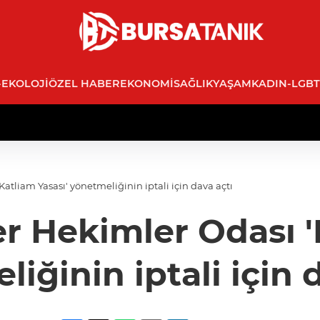
-EKOLOJI
ÖZEL HABER
EKONOMI
SAĞLIK
YAŞAM
KADIN-LGBT
atliam Yasası' yönetmeliğinin iptali için dava açtı
r Hekimler Odası '
iğinin iptali için 