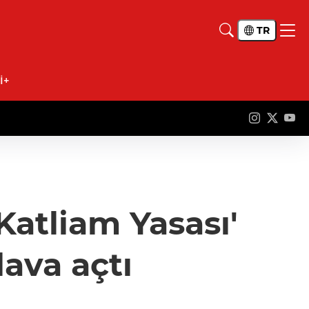
TR
İ+
Katliam Yasası'
dava açtı