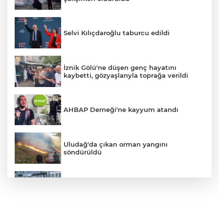
Selvi Kılıçdaroğlu taburcu edildi
İznik Gölü'ne düşen genç hayatını
kaybetti, gözyaşlarıyla toprağa verildi
AHBAP Derneği'ne kayyum atandı
Uludağ'da çıkan orman yangını
söndürüldü
Bursa'da vatandaşa zorla hesap açtırıp
kara para aklayan çeteye operasyon