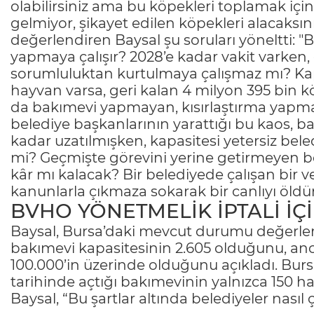
olabilirsiniz ama bu köpekleri toplamak içi
gelmiyor, şikayet edilen köpekleri alacaksın
değerlendiren Baysal şu soruları yöneltti: 
yapmaya çalışır? 2028’e kadar vakit varken
sorumluluktan kurtulmaya çalışmaz mı? Kapa
hayvan varsa, geri kalan 4 milyon 395 bin 
da bakımevi yapmayan, kısırlaştırma yapma
belediye başkanlarının yarattığı bu kaos, barı
kadar uzatılmışken, kapasitesi yetersiz bele
mi? Geçmişte görevini yerine getirmeyen be
kâr mı kalacak? Bir belediyede çalışan bir ve
kanunlarla çıkmaza sokarak bir canlıyı öldür
BVHO YÖNETMELİK İPTALİ İÇ
Baysal, Bursa’daki mevcut durumu değerlen
bakımevi kapasitesinin 2.605 olduğunu, anc
100.000’in üzerinde olduğunu açıkladı. Burs
tarihinde açtığı bakımevinin yalnızca 150 
Baysal, “Bu şartlar altında belediyeler nası