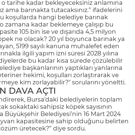
n o tarihe kadar bekleyeceksiniz anlamına
ız ama barınakta tutacaksınız.” ifadelerini
"Bu koşullarda hangi belediye barınak
, o zamana kadar beklemeye çalışıp bu
site 105 bin ise ve dışarıda 4,5 milyon
köpek ne olacak? 20 yıl boyunca barınak ya
yan, 5199 sayılı kanuna muhalefet eden
nakla ilgili yapım izni süresi 2028 yılına
diyelerde bu kadar kısa sürede çözülebilir
lediye başkanlarının yaptıkları yanlarına
teriner hekimi, koşulları zorlaştırarak ve
meye kim zorlayabilir?" sorularını yöneltti.
İN DAVA AÇTI
direrek, Bursa’daki belediyelerin toplam
ak sokaktaki sahipsiz köpek sayısının
a Büyükşehir Belediyesi’nin 16 Mart 2024
hayvan kapasitesine sahip olduğunu belirten
l çözüm üretecek?” diye sordu.