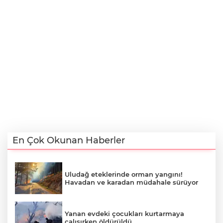
En Çok Okunan Haberler
Uludağ eteklerinde orman yangını!
Havadan ve karadan müdahale sürüyor
Yanan evdeki çocukları kurtarmaya
çalışırken öldürüldü