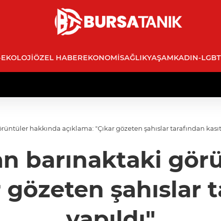
-EKOLOJI
ÖZEL HABER
EKONOMI
SAĞLIK
YAŞAM
KADIN-LGBT
üntüler hakkında açıklama: "Çıkar gözeten şahıslar tarafından kasıtl
n barınaktaki gör
 gözeten şahıslar t
yapıldı"