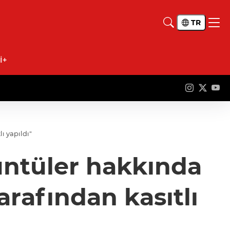
TR
İ+
ı yapıldı"
üntüler hakkında
arafından kasıtlı