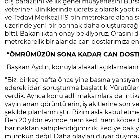
dış parazitini ve ilk genel muayenesini Bur
veteriner kliniklerinde ücretsiz olarak yapt
ve Tedavi Merkezi 119 bin metrekare alana 
üzerinde yeni bir barınak daha oluşturacağız
bitti. Bakanlıktan onay bekliyoruz. Orasını
metrekarelik bir alanda can dostlarımıza en 
“ÖMRÜMÜZÜN SONA KADAR CAN DOSTL
Başkan Aydın, konuyla alakalı açıklamaların
“Biz, birkaç hafta önce yine basına yansıyan 
ederek idari soruşturma başlattık. Yürütüle
verdik. Ayrıca konu adli makamlara da inti
yayınlanan görüntülerin, iş akitlerine son ve
şekilde planlanmıştır. Bizim asla kabul etme
Ben 20 yıldır evimde hem kedi hem köpek b
barınaktan sahiplendiğimiz iki kediye bakı
mümkün değil. Daha olayları duyar duymaz ilg