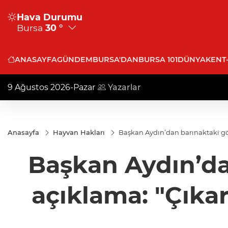
Hava Durumu
Bursa
30 °
ANASAYFA
GÜNDEM
BURSA'DAN
BURSA 101
DÜNYA
KENT
9 Ağustos 2026-Pazar
Yazarlar
Anasayfa
Hayvan Hakları
Başkan Aydın’dan barınaktaki gör
Başkan Aydın’da
açıklama: "Çıkar