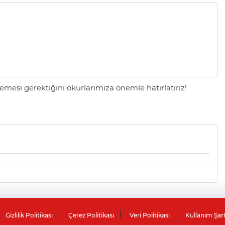
mesi gerektiğini okurlarımıza önemle hatırlatırız!
Gizlilik Politikası
Çerez Politikası
Veri Politikası
Kullanım Şar