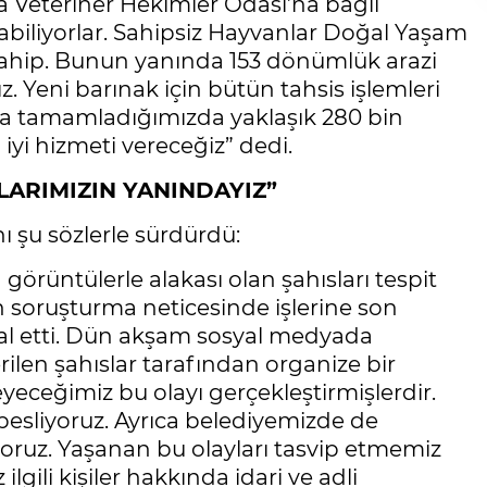
sa Veteriner Hekimler Odası’na bağlı
ırabiliyorlar. Sahipsiz Hayvanlar Doğal Yaşam
sahip. Bunun yanında 153 dönümlük arazi
. Yeni barınak için bütün tahsis işlemleri
 da tamamladığımızda yaklaşık 280 bin
iyi hizmeti vereceğiz” dedi.
ARIMIZIN YANINDAYIZ”
ı şu sözlerle sürdürdü:
görüntülerle alakası olan şahısları tespit
n soruşturma neticesinde işlerine son
kal etti. Dün akşam sosyal medyada
rilen şahıslar tarafından organize bir
yeceğimiz bu olayı gerçekleştirmişlerdir.
esliyoruz. Ayrıca belediyemizde de
yoruz. Yaşanan bu olayları tasvip etmemiz
ili kişiler hakkında idari ve adli