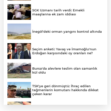
SGK Uzmanı tarih verdi: Emekli
maaşlarına ek zam iddiası
İnegöl'deki orman yangını kontrol altında
Seçim anketi: Yavaş ve İmamoğlu'nun
Erdoğan karşısındaki oy oranları ne?
Bursa'da alevlere teslim olan samanlık
kül oldu
TSK'ye geri dönmüştü: İhraç edilen
teğmenlerin komutanı hakkında dikkat
çeken karar
İznik Gölü kıyısında 70 milyon yıllık fosil