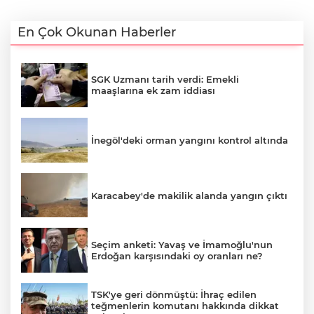
En Çok Okunan Haberler
SGK Uzmanı tarih verdi: Emekli
maaşlarına ek zam iddiası
İnegöl'deki orman yangını kontrol altında
Karacabey'de makilik alanda yangın çıktı
Seçim anketi: Yavaş ve İmamoğlu'nun
Erdoğan karşısındaki oy oranları ne?
TSK'ye geri dönmüştü: İhraç edilen
teğmenlerin komutanı hakkında dikkat