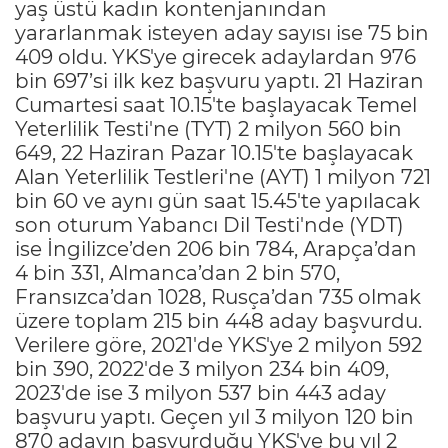
yaş üstü kadın kontenjanından
yararlanmak isteyen aday sayısı ise 75 bin
409 oldu. YKS'ye girecek adaylardan 976
bin 697’si ilk kez başvuru yaptı. 21 Haziran
Cumartesi saat 10.15'te başlayacak Temel
Yeterlilik Testi'ne (TYT) 2 milyon 560 bin
649, 22 Haziran Pazar 10.15'te başlayacak
Alan Yeterlilik Testleri'ne (AYT) 1 milyon 721
bin 60 ve aynı gün saat 15.45'te yapılacak
son oturum Yabancı Dil Testi'nde (YDT)
ise İngilizce’den 206 bin 784, Arapça’dan
4 bin 331, Almanca’dan 2 bin 570,
Fransızca’dan 1028, Rusça’dan 735 olmak
üzere toplam 215 bin 448 aday başvurdu.
Verilere göre, 2021'de YKS'ye 2 milyon 592
bin 390, 2022'de 3 milyon 234 bin 409,
2023'de ise 3 milyon 537 bin 443 aday
başvuru yaptı. Geçen yıl 3 milyon 120 bin
870 adayın başvurduğu YKS'ye bu yıl 2