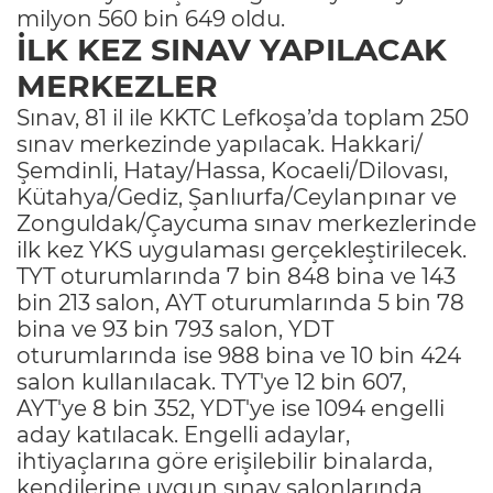
milyon 560 bin 649 oldu.
İLK KEZ SINAV YAPILACAK
MERKEZLER
Sınav, 81 il ile KKTC Lefkoşa’da toplam 250
sınav merkezinde yapılacak. Hakkari/
Şemdinli, Hatay/Hassa, Kocaeli/Dilovası,
Kütahya/Gediz, Şanlıurfa/Ceylanpınar ve
Zonguldak/Çaycuma sınav merkezlerinde
ilk kez YKS uygulaması gerçekleştirilecek.
TYT oturumlarında 7 bin 848 bina ve 143
bin 213 salon, AYT oturumlarında 5 bin 78
bina ve 93 bin 793 salon, YDT
oturumlarında ise 988 bina ve 10 bin 424
salon kullanılacak. TYT'ye 12 bin 607,
AYT'ye 8 bin 352, YDT'ye ise 1094 engelli
aday katılacak. Engelli adaylar,
ihtiyaçlarına göre erişilebilir binalarda,
kendilerine uygun sınav salonlarında