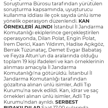
Soruşturma Bürosu tarafından yürütülen
soruşturma kapsamında, uyuşturucu
kullanma iddiası ile çok sayıda ünlü isme
yönelik operasyon düzenlendi.
KAN
ÖRNEKLERİ ALINDI
İstanbul İl Jandarma
Komutanlığı ekiplerince gerçekleştirilen
operasyonda, Dilan Polat, Engin Polat,
İrem Derici, Kaan Yıldırım, Hadise Açıkgöz,
Berrak Tüzünataç, Demet Evgar Babataş
ve Feyza Altun'un da aralarında olduğu
toplam 19 kişi ifadeleri ve kan örneklerinin
alınması amacıyla İl Jandarma
Komutanlığı'na götürüldü. İstanbul İl
Jandarma Komutanlığı tarafından
gözaltına alınan ünlü isimler, Adli Tıp
Kurumu'na sevk edildi. Kan, idrar ve saç
örnekleri alınan ünlü isimler, Adli Tıp
Kurumu'ndan ayrıldı.
SERBEST
BIRAKILDILAR
Saat 17.00 sularında