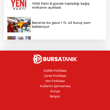
YENİ Parti 8 günde topladığı bağış
miktarını açıkladı
Benzine bu gece 1 TL 43 kuruş zam
bekleniyor
SONAR anketi açıklandı: YENİ Parti ilk
sırada
Bursa'da yangına müdahale ederken
yüksekten düşen itfaiye eri tedavi
altında
Gizlilik Politikası
Çerez Politikası
Akın Gürlek'ten 'internet gazeteciliği' için
Veri Politikası
yasa sinyali: Tek çatı altında toplanmalı
Kullanım Şartnamesi
Künye
İletişim
Altında yükseliş serisi sürüyor