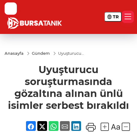
TR
Anasayfa
Gündem
Uyuşturucu
soruşturmasında
gözaltına alınan
Uyuşturucu
ünlü isimler
serbest bırakıldı
soruşturmasında
gözaltına alınan ünlü
isimler serbest bırakıldı