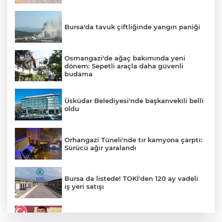
Bursa'da tavuk çiftliğinde yangın paniği
Osmangazi'de ağaç bakımında yeni
dönem: Sepetli araçla daha güvenli
budama
Üsküdar Belediyesi'nde başkanvekili belli
oldu
Orhangazi Tüneli'nde tır kamyona çarptı:
Sürücü ağır yaralandı
Bursa da listede! TOKİ'den 120 ay vadeli
iş yeri satışı
Veli Ağbaba'nın ağabeyi gözaltında