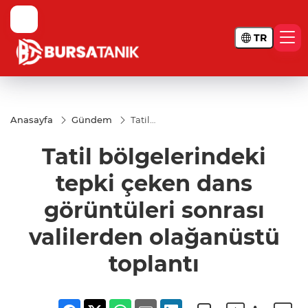
TR
Anasayfa
Gündem
Tatil
bölgelerindeki
tepki çeken
Tatil bölgelerindeki
dans
görüntüleri
sonrası
tepki çeken dans
valilerden
olağanüstü
görüntüleri sonrası
toplantı
valilerden olağanüstü
toplantı