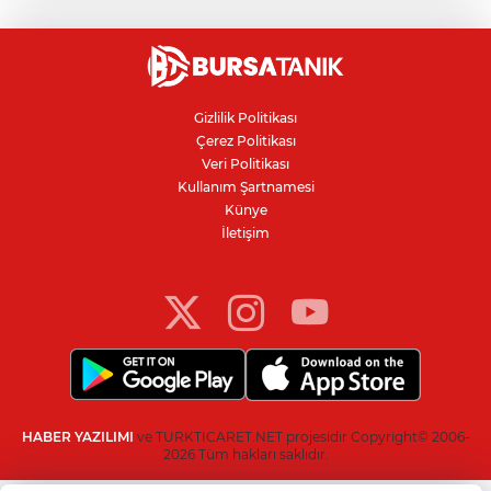
Motorine yeni indirim geliyor
Gizlilik Politikası
Çerez Politikası
Bursa'nın Nilüfer ilçesinde su kesintisi
Veri Politikası
yapılacak
Kullanım Şartnamesi
Künye
İletişim
Devlet Bahçeli'den "süreç" açıklaması:
"Öcalan umuda, Ahmetler göreve,
Demirtaş evine dönmeli"
HABER YAZILIMI
ve TURKTICARET.NET projesidir Copyright© 2006-
2026 Tüm hakları saklıdır.