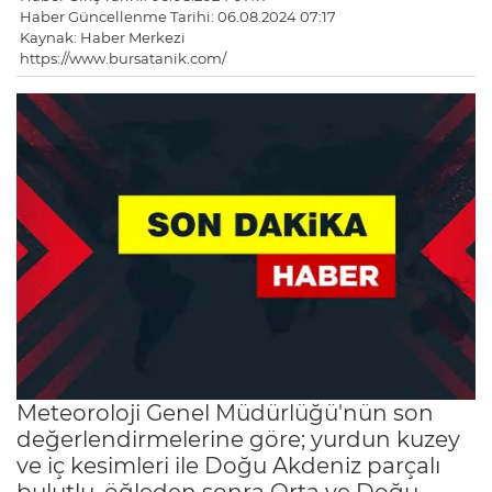
Haber Güncellenme Tarihi: 06.08.2024 07:17
Kaynak: Haber Merkezi
https://www.bursatanik.com/
Meteoroloji Genel Müdürlüğü'nün son
değerlendirmelerine göre; yurdun kuzey
ve iç kesimleri ile Doğu Akdeniz parçalı
bulutlu, öğleden sonra Orta ve Doğu