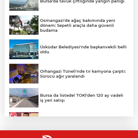
Bursa'da tavuk çiftliğinde yangın paniği
Osmangazi'de ağaç bakımında yeni
dönem: Sepetli araçla daha güvenli
budama
Üsküdar Belediyesi'nde başkanvekili belli
oldu
Orhangazi Tüneli'nde tır kamyona çarptı:
Sürücü ağır yaralandı
Bursa da listede! TOKİ'den 120 ay vadeli
iş yeri satışı
Veli Ağbaba'nın ağabeyi gözaltında