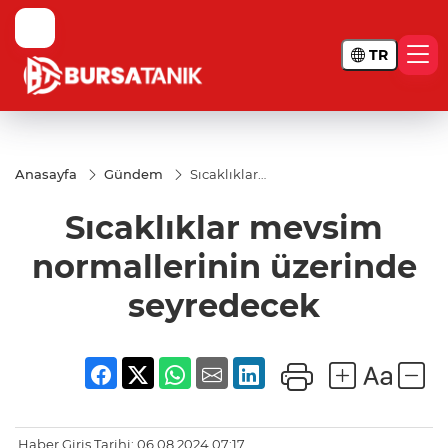
TR
Anasayfa
Gündem
Sıcaklıklar
mevsim
normallerinin
Sıcaklıklar mevsim
üzerinde
seyredecek
normallerinin üzerinde
seyredecek
Haber Giriş Tarihi: 06.08.2024 07:17