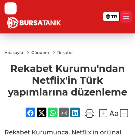
TR
Anasayfa
Gündem
Rekabet
Kurumu'ndan
Netflix'in Türk
Rekabet Kurumu'ndan
yapımlarına
düzenleme
Netflix'in Türk
yapımlarına düzenleme
Rekabet Kurumunca, Netflix'in orijinal