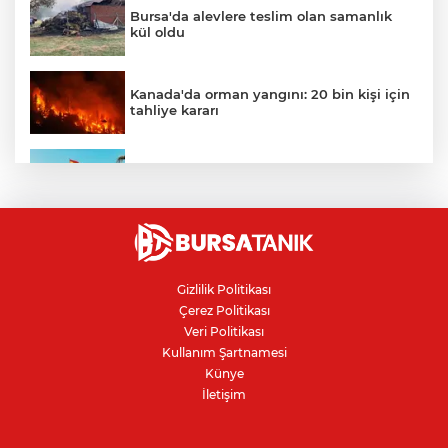
Bursa'da alevlere teslim olan samanlık
kül oldu
Kanada'da orman yangını: 20 bin kişi için
tahliye kararı
Ceuta göçmen krizi: İspanya, İtalya’ya
karşı sınır kontrolü getirdi
Karacabey Belediyespor'dan
Bursaspor'un gençlerine 5 yıllık imza
Gizlilik Politikası
Çerez Politikası
Kanser teşhisinde doğru görüntüleme
Veri Politikası
hayat kurtarıyor
Kullanım Şartnamesi
Künye
İletişim
Bursa'da parkta sıra dışı buluşma: Tilki,
kedi ve kirpi aynı karede