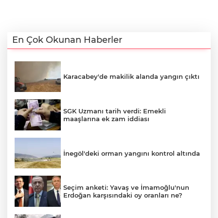
En Çok Okunan Haberler
Karacabey'de makilik alanda yangın çıktı
SGK Uzmanı tarih verdi: Emekli
maaşlarına ek zam iddiası
İnegöl'deki orman yangını kontrol altında
Seçim anketi: Yavaş ve İmamoğlu'nun
Erdoğan karşısındaki oy oranları ne?