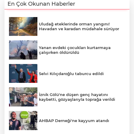
En Çok Okunan Haberler
Uludağ eteklerinde orman yangını!
Havadan ve karadan müdahale sürüyor
Yanan evdeki çocukları kurtarmaya
çalışırken öldürüldü
Selvi Kılıçdaroğlu taburcu edildi
İznik Gölü'ne düşen genç hayatını
kaybetti, gözyaşlarıyla toprağa verildi
AHBAP Derneği'ne kayyum atandı