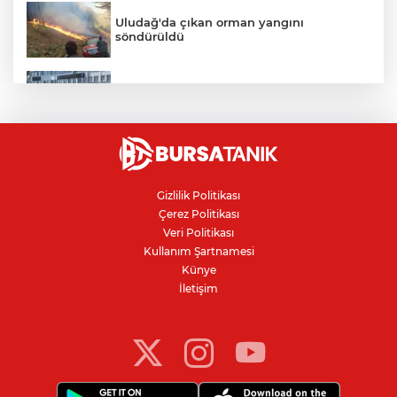
Uludağ'da çıkan orman yangını
söndürüldü
Bursa'da vatandaşa zorla hesap açtırıp
kara para aklayan çeteye operasyon
Avcılar Belediye Başkanı hakkında
tahliye kararı
Gizlilik Politikası
Çerez Politikası
Bursa'da yolcu otobüsünün çarptığı
Veri Politikası
kadın ağır yaralandı
Kullanım Şartnamesi
Künye
İletişim
Bursaspor'da 2026-2027 sezonu forma
numaraları açıklandı