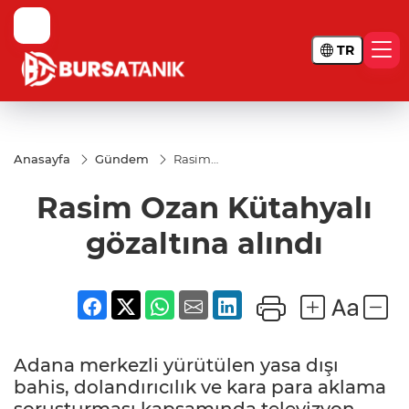
TR
Anasayfa
Gündem
Rasim
Ozan
Kütahyalı
Rasim Ozan Kütahyalı
gözaltına
alındı
gözaltına alındı
Adana merkezli yürütülen yasa dışı
bahis, dolandırıcılık ve kara para aklama