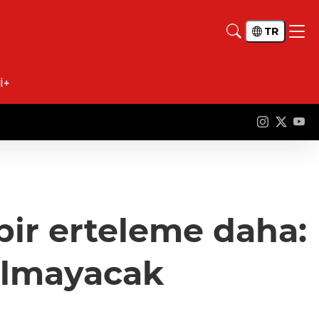
TR
İ+
bir erteleme daha:
pılmayacak