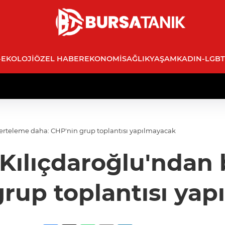
-EKOLOJI
ÖZEL HABER
EKONOMI
SAĞLIK
YAŞAM
KADIN-LGBT
r erteleme daha: CHP'nin grup toplantısı yapılmayacak
 Kılıçdaroğlu'ndan 
rup toplantısı ya