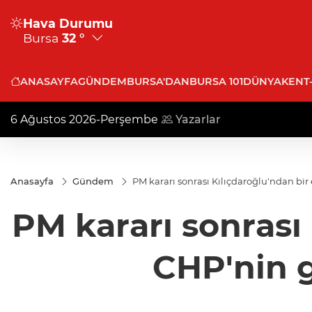
Hava Durumu
Bursa
32 °
ANASAYFA
GÜNDEM
BURSA'DAN
BURSA 101
DÜNYA
KENT
6 Ağustos 2026-Perşembe
Yazarlar
Anasayfa
Gündem
PM kararı sonrası Kılıçdaroğlu'ndan bi
PM kararı sonrası
CHP'nin g