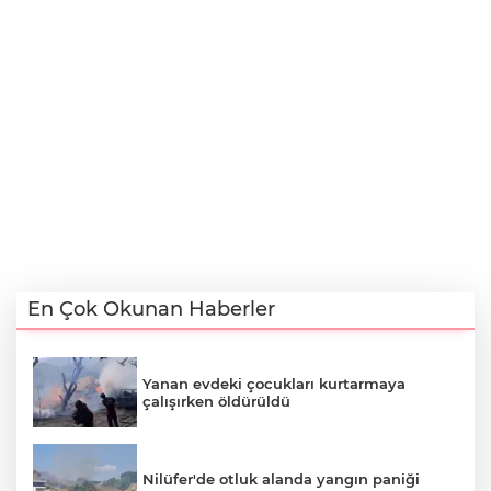
En Çok Okunan Haberler
Yanan evdeki çocukları kurtarmaya
çalışırken öldürüldü
Nilüfer'de otluk alanda yangın paniği