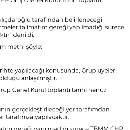
CHP Grup Genel Kurulu'nun toplantı
Kılıçdaroğlu tarafından belirleneceği
dirmeler talimatım gereği yapılmadığı sürece
ır" denildi.
am metni şöyle:
hte yapılacağı konusunda, Grup üyeleri
olduğu anlaşılmıştır.
up Genel Kurul toplantı tarihi henüz
ının gerçekleştirileceği yer tarafımdan
r tarafınıza yapılacaktır.
imatım gereği yapılmadığı sürece TBMM CHP