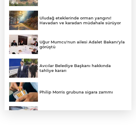
Uludağ eteklerinde orman yangını!
Havadan ve karadan müdahale sürüyor
Uğur Mumcu'nun ailesi Adalet Bakanı'yla
görüştü
Avcılar Belediye Başkanı hakkında
tahliye kararı
Philip Morris grubuna sigara zammı
Bursa'daki kazada motosikletli duvara
çarparak can verdi