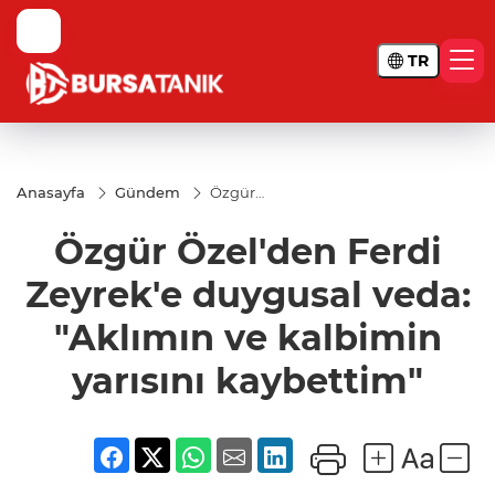
TR
Anasayfa
Gündem
Özgür
Özel'den
Ferdi
Özgür Özel'den Ferdi
Zeyrek'e
duygusal
veda:
Zeyrek'e duygusal veda:
"Aklımın
ve
"Aklımın ve kalbimin
kalbimin
yarısını
yarısını kaybettim"
kaybettim"