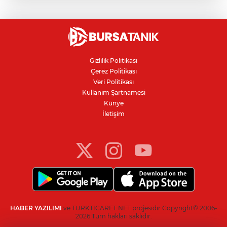
Orhangazi Tüneli'nde tır kamyona çarptı:
Sürücü ağır yaralandı
YENİ Parti'nin Bursa kurucu il yönetimi
belli oldu
Gizlilik Politikası
Çerez Politikası
YENİ Parti Manisa İl Başkanı Özalper
Veri Politikası
gözaltına alındı
Kullanım Şartnamesi
Künye
İletişim
Philip Morris grubuna sigara zammı
HABER YAZILIMI
ve TURKTICARET.NET projesidir Copyright© 2006-
2026 Tüm hakları saklıdır.