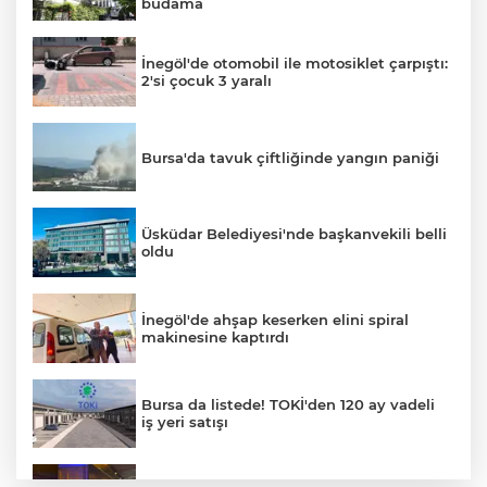
budama
İnegöl'de otomobil ile motosiklet çarpıştı:
2'si çocuk 3 yaralı
Bursa'da tavuk çiftliğinde yangın paniği
Üsküdar Belediyesi'nde başkanvekili belli
oldu
İnegöl'de ahşap keserken elini spiral
makinesine kaptırdı
Bursa da listede! TOKİ'den 120 ay vadeli
iş yeri satışı