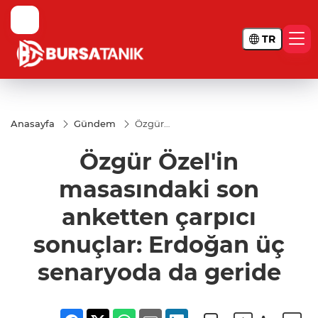
TR
Anasayfa
Gündem
Özgür
Özel'in
masasındaki
Özgür Özel'in
son
anketten
çarpıcı
masasındaki son
sonuçlar:
Erdoğan üç
anketten çarpıcı
senaryoda
da geride
sonuçlar: Erdoğan üç
senaryoda da geride