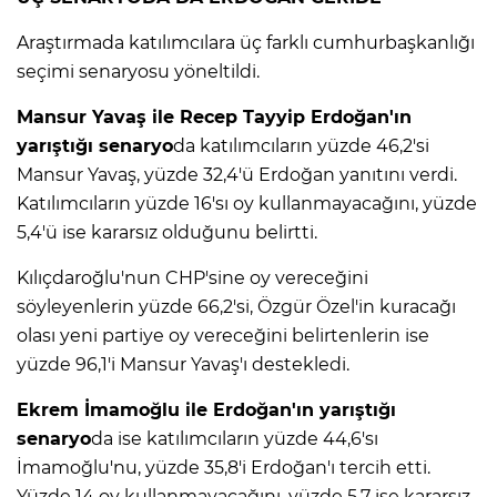
Araştırmada katılımcılara üç farklı cumhurbaşkanlığı
seçimi senaryosu yöneltildi.
Mansur Yavaş ile Recep Tayyip Erdoğan'ın
yarıştığı senaryo
da katılımcıların yüzde 46,2'si
Mansur Yavaş, yüzde 32,4'ü Erdoğan yanıtını verdi.
Katılımcıların yüzde 16'sı oy kullanmayacağını, yüzde
5,4'ü ise kararsız olduğunu belirtti.
Kılıçdaroğlu'nun CHP'sine oy vereceğini
söyleyenlerin yüzde 66,2'si, Özgür Özel'in kuracağı
olası yeni partiye oy vereceğini belirtenlerin ise
yüzde 96,1'i Mansur Yavaş'ı destekledi.
Ekrem İmamoğlu ile Erdoğan'ın yarıştığı
senaryo
da ise katılımcıların yüzde 44,6'sı
İmamoğlu'nu, yüzde 35,8'i Erdoğan'ı tercih etti.
Yüzde 14 oy kullanmayacağını, yüzde 5,7 ise kararsız