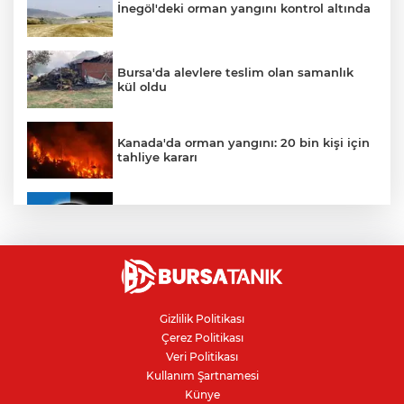
İnegöl'deki orman yangını kontrol altında
Bursa'da alevlere teslim olan samanlık
kül oldu
Kanada'da orman yangını: 20 bin kişi için
tahliye kararı
Karacabey Belediyespor'dan
Bursaspor'un gençlerine 5 yıllık imza
Ceuta göçmen krizi: İspanya, İtalya’ya
karşı sınır kontrolü getirdi
Gizlilik Politikası
Çerez Politikası
Kanser teşhisinde doğru görüntüleme
Veri Politikası
hayat kurtarıyor
Kullanım Şartnamesi
Künye