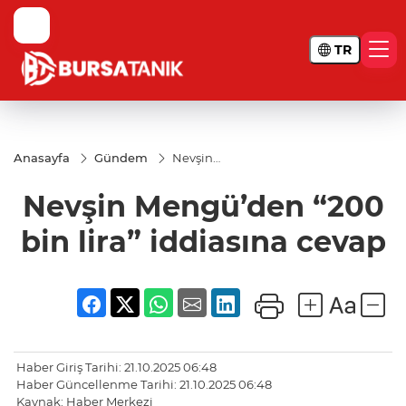
TR
Anasayfa
Gündem
Nevşin
Mengü’den
“200 bin
Nevşin Mengü’den “200
lira”
iddiasına
cevap
bin lira” iddiasına cevap
Haber Giriş Tarihi: 21.10.2025 06:48
Haber Güncellenme Tarihi: 21.10.2025 06:48
Kaynak: Haber Merkezi