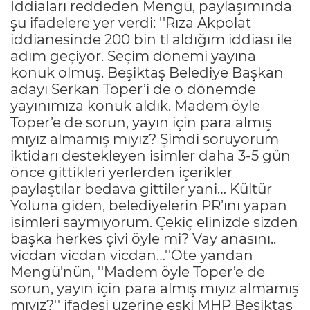
İddiaları reddeden Mengü, paylaşımında
şu ifadelere yer verdi: ''Rıza Akpolat
iddianesinde 200 bin tl aldığım iddiası ile
adım geçiyor. Seçim dönemi yayına
konuk olmuş. Beşiktaş Belediye Başkan
adayı Serkan Toper’i de o dönemde
yayınımıza konuk aldık. Madem öyle
Toper’e de sorun, yayın için para almış
mıyız almamış mıyız? Şimdi soruyorum
iktidarı destekleyen isimler daha 3-5 gün
önce gittikleri yerlerden içerikler
paylaştılar bedava gittiler yani… Kültür
Yoluna giden, belediyelerin PR’ını yapan
isimleri saymıyorum. Çekiç elinizde sizden
başka herkes çivi öyle mi? Vay anasını..
vicdan vicdan vicdan…''Öte yandan
Mengü'nün, ''Madem öyle Toper’e de
sorun, yayın için para almış mıyız almamış
mıyız?'' ifadesi üzerine eski MHP Beşiktaş