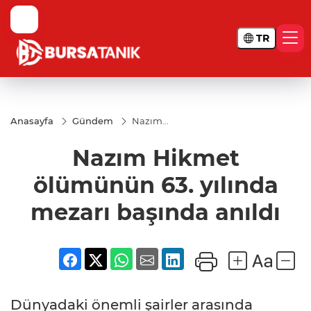
TR
Anasayfa
Gündem
Nazım
Hikmet
ölümünün
Nazım Hikmet
63. yılında
mezarı
başında
ölümünün 63. yılında
anıldı
mezarı başında anıldı
Dünyadaki önemli şairler arasında