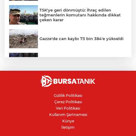
TSK'ye geri dönmüştü: İhraç edilen
teğmenlerin komutanı hakkında dikkat
çeken karar
Gazze'de can kaybı 73 bin 384'e yükseldi
Bursa’da yasa dışı bahis operasyonu: 3
kişi tutuklandı
Bursa'da alevlere teslim olan samanlık
kül oldu
Gizlilik Politikası
Çerez Politikası
Veri Politikası
IBAN'la para transferinde yeni dönem
Kullanım Şartnamesi
Künye
İletişim
İnegöllü girişimciden bağış