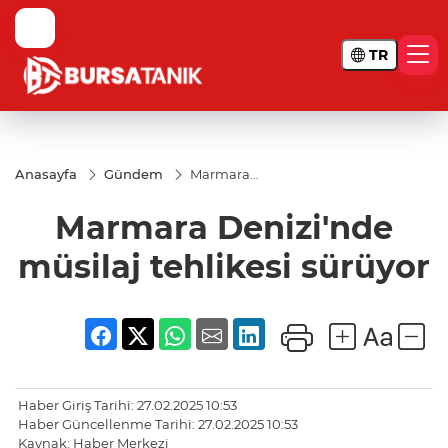
TR
Anasayfa
Gündem
Marmara
Denizi'nde
müsilaj
Marmara Denizi'nde
tehlikesi
sürüyor
müsilaj tehlikesi sürüyor
Haber Giriş Tarihi: 27.02.2025 10:53
Haber Güncellenme Tarihi: 27.02.2025 10:53
Kaynak: Haber Merkezi