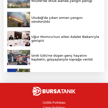
Nilüfer'de otluk alanda yangın paniği
Uludağ'da çıkan orman yangını
söndürüldü
Uğur Mumcu'nun ailesi Adalet Bakanı'yla
görüştü
İznik Gölü'ne düşen genç hayatını
kaybetti, gözyaşlarıyla toprağa verildi
Avcılar Belediye Başkanı hakkında
tahliye kararı
Bursa'da vatandaşa zorla hesap açtırıp
kara para aklayan çeteye operasyon
Gizlilik Politikası
Çerez Politikası