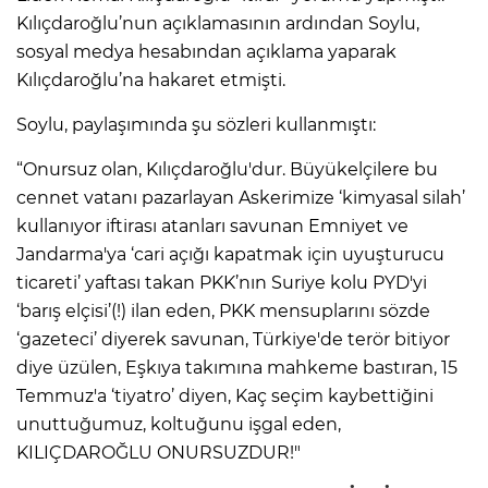
Kılıçdaroğlu’nun açıklamasının ardından Soylu,
sosyal medya hesabından açıklama yaparak
Kılıçdaroğlu’na hakaret etmişti.
Soylu, paylaşımında şu sözleri kullanmıştı:
“Onursuz olan, Kılıçdaroğlu'dur. Büyükelçilere bu
cennet vatanı pazarlayan Askerimize ‘kimyasal silah’
kullanıyor iftirası atanları savunan Emniyet ve
Jandarma'ya ‘cari açığı kapatmak için uyuşturucu
ticareti’ yaftası takan PKK’nın Suriye kolu PYD'yi
‘barış elçisi’(!) ilan eden, PKK mensuplarını sözde
‘gazeteci’ diyerek savunan, Türkiye'de terör bitiyor
diye üzülen, Eşkıya takımına mahkeme bastıran, 15
Temmuz'a ‘tiyatro’ diyen, Kaç seçim kaybettiğini
unuttuğumuz, koltuğunu işgal eden,
KILIÇDAROĞLU ONURSUZDUR!"