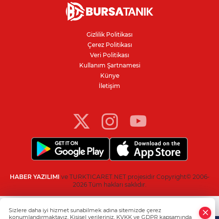
Karacabey Belediyespor'dan
Bursaspor'un gençlerine 5 yıllık imza
Gizlilik Politikası
Çerez Politikası
Kanser teşhisinde doğru görüntüleme
Veri Politikası
hayat kurtarıyor
Kullanım Şartnamesi
Künye
İletişim
Bursa'da parkta sıra dışı buluşma: Tilki,
kedi ve kirpi aynı karede
HABER YAZILIMI
ve TURKTICARET.NET projesidir Copyright© 2006-
2026 Tüm hakları saklıdır.
Sizlere daha iyi hizmet sunabilmek adına sitemizde çerez
konumlandırmaktayız. Kişisel verileriniz, KVKK ve GDPR kapsamında