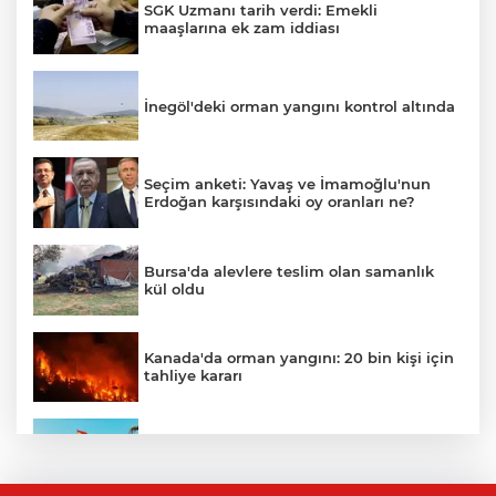
SGK Uzmanı tarih verdi: Emekli
maaşlarına ek zam iddiası
İnegöl'deki orman yangını kontrol altında
Seçim anketi: Yavaş ve İmamoğlu'nun
Erdoğan karşısındaki oy oranları ne?
Bursa'da alevlere teslim olan samanlık
kül oldu
Kanada'da orman yangını: 20 bin kişi için
tahliye kararı
Ceuta göçmen krizi: İspanya, İtalya’ya
karşı sınır kontrolü getirdi