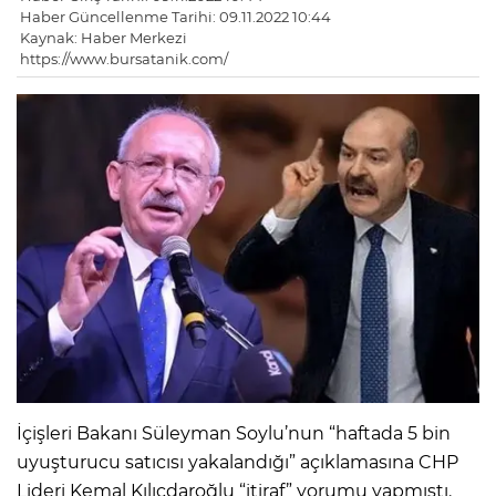
Haber Güncellenme Tarihi: 09.11.2022 10:44
Kaynak: Haber Merkezi
https://www.bursatanik.com/
İçişleri Bakanı Süleyman Soylu’nun “haftada 5 bin
uyuşturucu satıcısı yakalandığı” açıklamasına CHP
Lideri Kemal Kılıçdaroğlu “itiraf” yorumu yapmıştı.