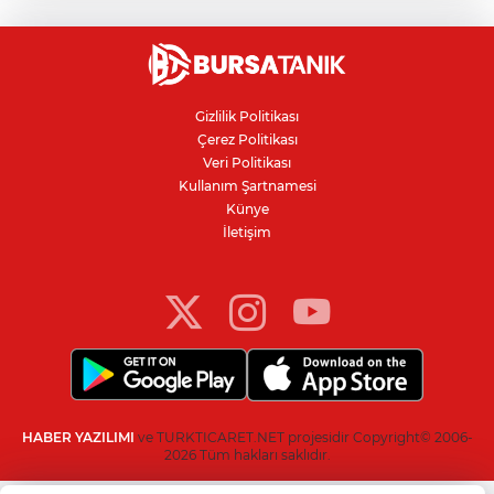
kara para aklayan çeteye operasyon
Avcılar Belediye Başkanı hakkında
tahliye kararı
Gizlilik Politikası
Çerez Politikası
Bursa'da yolcu otobüsünün çarptığı
Veri Politikası
kadın ağır yaralandı
Kullanım Şartnamesi
Künye
İletişim
Bursaspor'da 2026-2027 sezonu forma
numaraları açıklandı
HABER YAZILIMI
ve TURKTICARET.NET projesidir Copyright© 2006-
2026 Tüm hakları saklıdır.