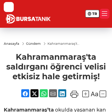
TR
Anasayfa
Gündem
Kahramanmaraş'ta
saldırganı öğrenci
velisi etkisiz hale
Kahramanmaraş'ta
getirmiş!
saldırganı öğrenci velisi
etkisiz hale getirmiş!
Kahramanmaraş’ta
okulda yaşanan kan