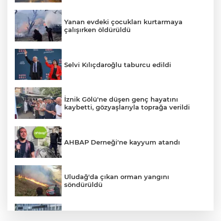
Yanan evdeki çocukları kurtarmaya
çalışırken öldürüldü
Selvi Kılıçdaroğlu taburcu edildi
İznik Gölü'ne düşen genç hayatını
kaybetti, gözyaşlarıyla toprağa verildi
AHBAP Derneği'ne kayyum atandı
Uludağ'da çıkan orman yangını
söndürüldü
Bursa'da vatandaşa zorla hesap açtırıp