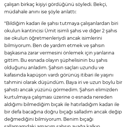
çalışan birkaç kişiyi gördüğünü söyledi. Bekçi,
müdahale anını ise şöyle anlattı:
"Bildiğim kadarı ile şahsı tutmaya çalışanlardan biri
okulun kantincisi Ümit isimli şahıs ve diğer 2 şahıs
ise okulun öğretmenleriydi ancak isimlerini
bilmiyorum. Ben de yardım etmek ve şahsın
başkasına zarar vermesini önlemek için yanlarına
gittim. Bu esnada olayın şüphelisinin bu şahıs
olduğunu anladım. Şahsın saçları uzundu ve
kafasında kapüşon vardı görünüş itibari ile yaşını
tahmini olarak düşündüm. Baya iri ve uzun boylu bir
şahıstı ancak yüzünü görmedim. Şahsın elimizden
kurtulmaya çalışması üzerine o esnada nereden
aldığımı bilmediğim bıçak ile hatırladığım kadarı ile
bir defa bacağına doğru bıçağı salladım ancak değip
değmediğini bilmiyorum. Benim bıçağı
sallamamdaki amacım şahsın ayağa kalkıp