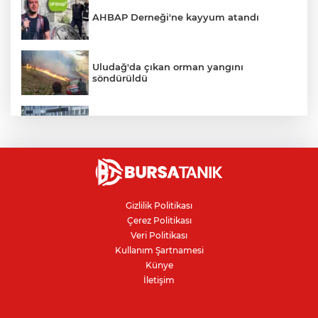
AHBAP Derneği'ne kayyum atandı
Uludağ'da çıkan orman yangını
söndürüldü
Bursa'da vatandaşa zorla hesap açtırıp
kara para aklayan çeteye operasyon
Avcılar Belediye Başkanı hakkında
tahliye kararı
Gizlilik Politikası
Çerez Politikası
Bursa'da yolcu otobüsünün çarptığı
Veri Politikası
kadın ağır yaralandı
Kullanım Şartnamesi
Künye
İletişim
Bursaspor'da 2026-2027 sezonu forma
numaraları açıklandı