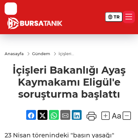
TR
Anasayfa
Gündem
İçişleri
Bakanlığı
Ayaş
İçişleri Bakanlığı Ayaş
Kaymakamı
Eligül'e
soruşturma
Kaymakamı Eligül'e
başlattı
soruşturma başlattı
23 Nisan törenindeki "basın yasağı"