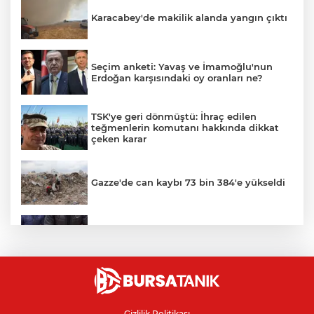
Karacabey'de makilik alanda yangın çıktı
Seçim anketi: Yavaş ve İmamoğlu'nun
Erdoğan karşısındaki oy oranları ne?
TSK'ye geri dönmüştü: İhraç edilen
teğmenlerin komutanı hakkında dikkat
çeken karar
Gazze'de can kaybı 73 bin 384'e yükseldi
Bursa’da yasa dışı bahis operasyonu: 3
kişi tutuklandı
Bursa'da alevlere teslim olan samanlık
kül oldu
Gizlilik Politikası