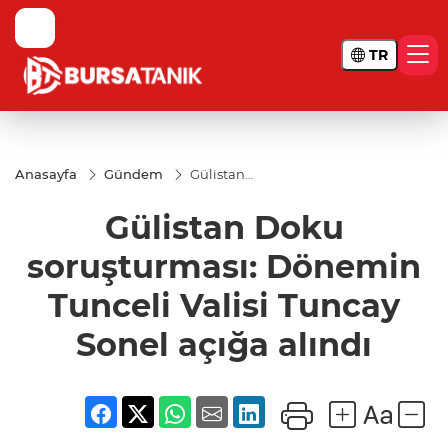
TR
Anasayfa
Gündem
Gülistan
Doku
soruşturması:
Gülistan Doku
Dönemin
Tunceli Valisi
Tuncay Sonel
soruşturması: Dönemin
açığa alındı
Tunceli Valisi Tuncay
Sonel açığa alındı