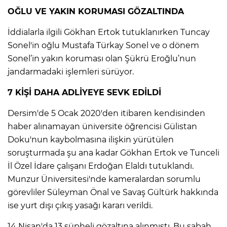
OĞLU VE YAKIN KORUMASI GÖZALTINDA
İddialarla ilgili Gökhan Ertok tutuklanırken Tuncay
Sonel'in oğlu Mustafa Türkay Sonel ve o dönem
Sonel’in yakın koruması olan Şükrü Eroğlu’nun
jandarmadaki işlemleri sürüyor.
7 KİŞİ DAHA ADLİYEYE SEVK EDİLDİ
Dersim'de 5 Ocak 2020'den itibaren kendisinden
haber alınamayan üniversite öğrencisi Gülistan
Doku'nun kaybolmasına ilişkin yürütülen
soruşturmada şu ana kadar Gökhan Ertok ve Tunceli
İl Özel İdare çalışanı Erdoğan Elaldı tutuklandı.
Munzur Üniversitesi'nde kameralardan sorumlu
görevliler Süleyman Önal ve Savaş Gültürk hakkında
ise yurt dışı çıkış yasağı kararı verildi.
14 Nisan'da 13 şüpheli gözaltına alınmıştı. Bu sabah