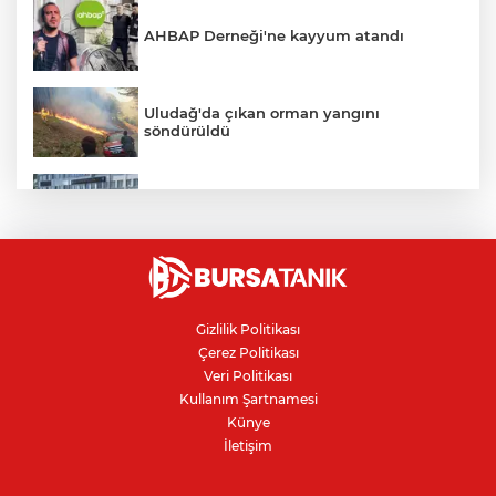
AHBAP Derneği'ne kayyum atandı
Uludağ'da çıkan orman yangını
söndürüldü
Bursa'da vatandaşa zorla hesap açtırıp
kara para aklayan çeteye operasyon
Avcılar Belediye Başkanı hakkında
tahliye kararı
Gizlilik Politikası
Çerez Politikası
Bursa'da yolcu otobüsünün çarptığı
Veri Politikası
kadın ağır yaralandı
Kullanım Şartnamesi
Künye
İletişim
Bursaspor'da 2026-2027 sezonu forma
numaraları açıklandı