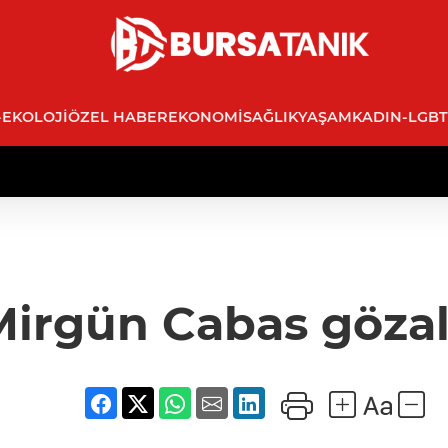
-EKOLOJI
ÖZEL HABER
EKONOMI
SAĞLIK
YAŞAM
KADIN-LGBT
Mirgün Cabas gözalt