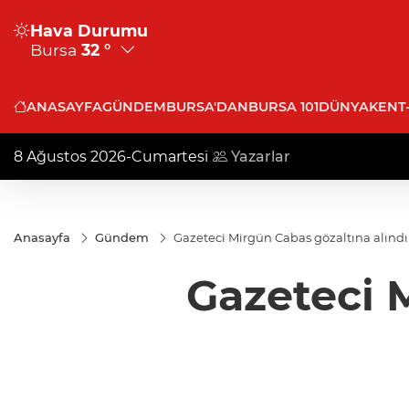
Hava Durumu
Bursa
32 °
ANASAYFA
GÜNDEM
BURSA'DAN
BURSA 101
DÜNYA
KENT
8 Ağustos 2026-Cumartesi
Yazarlar
Anasayfa
Gündem
Gazeteci Mirgün Cabas gözaltına alındı
Gazeteci 