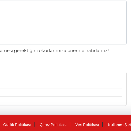
mesi gerektiğini okurlarımıza önemle hatırlatırız!
Gizlilik Politikası
Çerez Politikası
Veri Politikası
Kullanım Şar