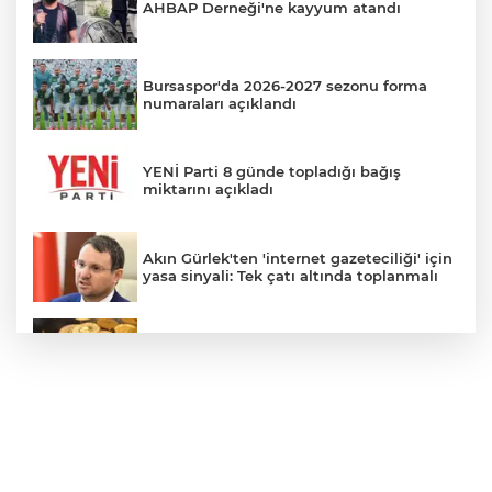
AHBAP Derneği'ne kayyum atandı
Bursaspor'da 2026-2027 sezonu forma
numaraları açıklandı
YENİ Parti 8 günde topladığı bağış
miktarını açıkladı
Akın Gürlek'ten 'internet gazeteciliği' için
yasa sinyali: Tek çatı altında toplanmalı
Altında yükseliş serisi sürüyor
Bursa'da otluk alanda çıkan yangın
barakaya sıçradı