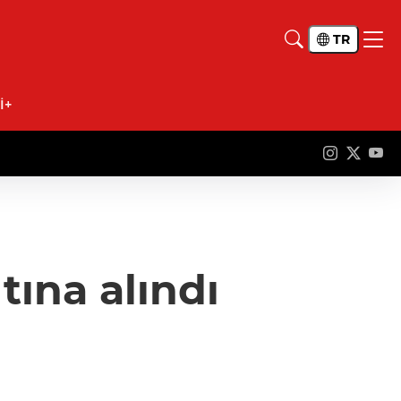
TR
İ+
ına alındı