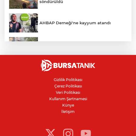
söndürüldü
AHBAP Derneği'ne kayyum atandı
İznik Gölü'ne düşen genç hayatını
kaybetti, gözyaşlarıyla toprağa verildi
Avcılar Belediye Başkanı hakkında
tahliye kararı
Gizlilik Politikası
Çerez Politikası
Bursa'da vatandaşa zorla hesap açtırıp
Veri Politikası
kara para aklayan çeteye operasyon
Kullanım Şartnamesi
Künye
İletişim
Bursaspor'da 2026-2027 sezonu forma
numaraları açıklandı