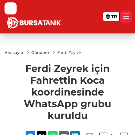
TR
Anasayfa
Gündem
Ferdi Zeyrek
için Fahrettin
Koca
Ferdi Zeyrek için
koordinesinde
WhatsApp
grubu
Fahrettin Koca
kuruldu
koordinesinde
WhatsApp grubu
kuruldu