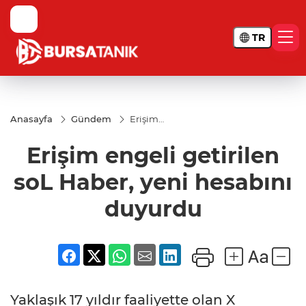
TR
Anasayfa
Gündem
Erişim
engeli
getirilen
Erişim engeli getirilen
soL
Haber,
yeni
soL Haber, yeni hesabını
hesabını
duyurdu
duyurdu
Yaklaşık 17 yıldır faaliyette olan X