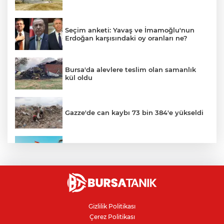
Seçim anketi: Yavaş ve İmamoğlu'nun
Erdoğan karşısındaki oy oranları ne?
Bursa'da alevlere teslim olan samanlık
kül oldu
Gazze'de can kaybı 73 bin 384'e yükseldi
Ceuta göçmen krizi: İspanya, İtalya’ya
karşı sınır kontrolü getirdi
İnegöllü girişimciden bağış
dolandırıcılığına karşı dijital çözüm
Gizlilik Politikası
Çerez Politikası