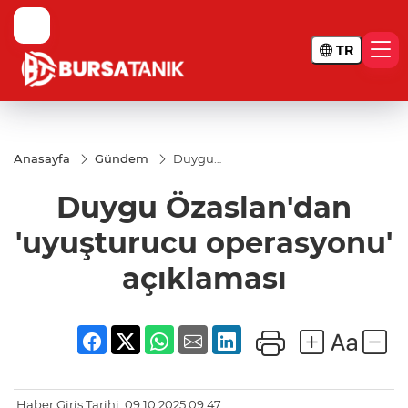
TR
Anasayfa
Gündem
Duygu
Özaslan'dan
'uyuşturucu
Duygu Özaslan'dan
operasyonu'
açıklaması
'uyuşturucu operasyonu'
açıklaması
Haber Giriş Tarihi: 09.10.2025 09:47