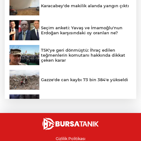
Karacabey'de makilik alanda yangın çıktı
Seçim anketi: Yavaş ve İmamoğlu'nun
Erdoğan karşısındaki oy oranları ne?
TSK'ye geri dönmüştü: İhraç edilen
teğmenlerin komutanı hakkında dikkat
çeken karar
Gazze'de can kaybı 73 bin 384'e yükseldi
Bursa’da yasa dışı bahis operasyonu: 3
kişi tutuklandı
Bursa'da alevlere teslim olan samanlık
kül oldu
Gizlilik Politikası