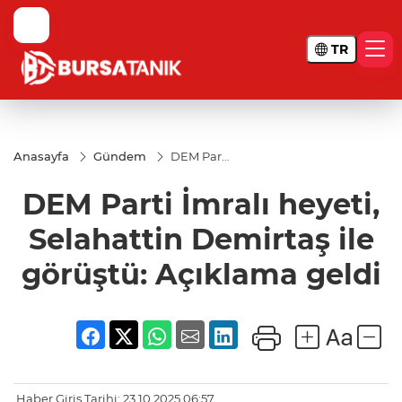
TR
Anasayfa
Gündem
DEM Parti
İmralı
heyeti,
DEM Parti İmralı heyeti,
Selahattin
Demirtaş
ile
Selahattin Demirtaş ile
görüştü:
Açıklama
görüştü: Açıklama geldi
geldi
Haber Giriş Tarihi: 23.10.2025 06:57