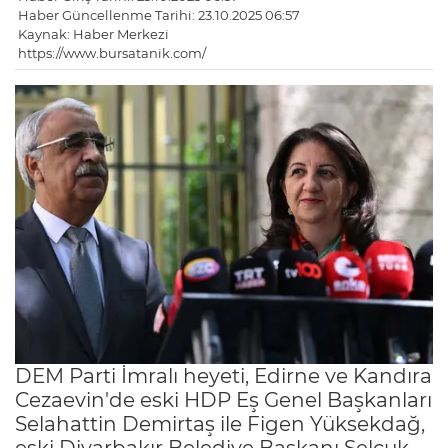
Haber Güncellenme Tarihi: 23.10.2025 06:57
Kaynak: Haber Merkezi
https://www.bursatanik.com/
DEM Parti İmralı heyeti, Edirne ve Kandıra
Cezaevin'de eski HDP Eş Genel Başkanları
Selahattin Demirtaş ile Figen Yüksekdağ,
eski Diyarbakır Belediye Başkanı Selçuk