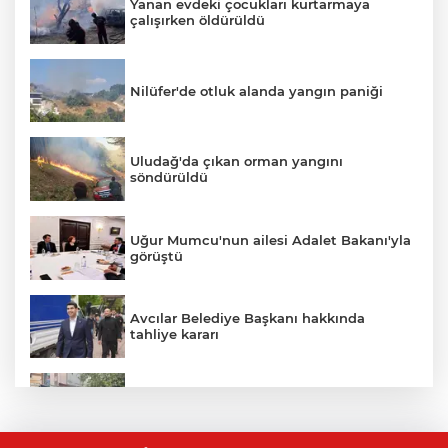
Yanan evdeki çocukları kurtarmaya
çalışırken öldürüldü
Nilüfer'de otluk alanda yangın paniği
Uludağ'da çıkan orman yangını
söndürüldü
Uğur Mumcu'nun ailesi Adalet Bakanı'yla
görüştü
Avcılar Belediye Başkanı hakkında
tahliye kararı
İznik Gölü'ne düşen genç hayatını
kaybetti, gözyaşlarıyla toprağa verildi