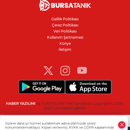
Bursa'daki kazada motosikletli duvara
çarparak can verdi
Gizlilik Politikası
Çerez Politikası
Resmi Gazete’de yayımlandı: Kritik yeşil
Veri Politikası
pasaport kararı
Kullanım Şartnamesi
Künye
İletişim
Nilüfer'de kaldırım işgallerine zabıta
denetimi
HABER YAZILIMI
ve TURKTICARET.NET projesidir Copyright© 2006-
2026 Tüm hakları saklıdır.
Sizlere daha iyi hizmet sunabilmek adına sitemizde çerez
konumlandırmaktayız. Kişisel verileriniz, KVKK ve GDPR kapsamında