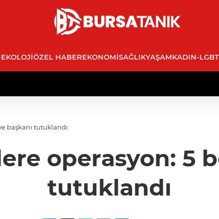
-EKOLOJI
ÖZEL HABER
EKONOMI
SAĞLIK
YAŞAM
KADIN-LGBT
iye başkanı tutuklandı
lere operasyon: 5 
tutuklandı