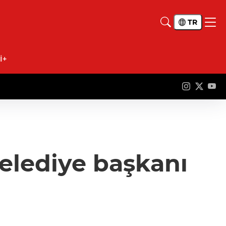
TR
İ+
belediye başkanı