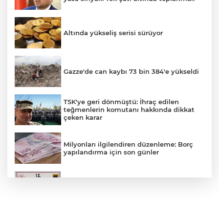
Altında yükseliş serisi sürüyor
Gazze'de can kaybı 73 bin 384'e yükseldi
TSK'ye geri dönmüştü: İhraç edilen
teğmenlerin komutanı hakkında dikkat
çeken karar
Milyonları ilgilendiren düzenleme: Borç
yapılandırma için son günler
Bursa'da 255 tarihi sikkeyi satarken
suçüstü yakalandı!
"Çerçeve Yasa" teklifi Adalet