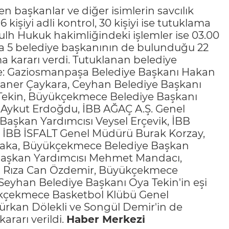
en başkanlar ve diğer isimlerin savcılık
6 kişiyi adli kontrol, 30 kişiyi ise tutuklama
Sulh Hukuk hakimliğindeki işlemler ise 03.00
da 5 belediye başkanının de bulunduğu 22
a kararı verdi. Tutuklanan belediye
öyle: Gaziosmanpaşa Belediye Başkanı Hakan
Caner Çaykara, Ceyhan Belediye Başkanı
 Tekin, Büyükçekmece Belediye Başkanı
i Aykut Erdoğdu, İBB AĞAÇ A.Ş. Genel
Başkan Yardımcısı Veysel Erçevik, İBB
y, İBB İSFALT Genel Müdürü Burak Korzay,
 Daka, Büyükçekmece Belediye Başkan
 Başkan Yardımcısı Mehmet Mandacı,
ı Rıza Can Özdemir, Büyükçekmece
Seyhan Belediye Başkanı Oya Tekin'in eşi
yükçekmece Basketbol Klübü Genel
Gürkan Dölekli ve Songül Demir'in de
ararı verildi.
Haber Merkezi