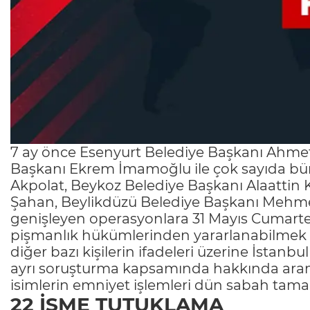
7 ay önce Esenyurt Belediye Başkanı Ahmet 
Başkanı Ekrem İmamoğlu ile çok sayıda büro
Akpolat, Beykoz Belediye Başkanı Alaattin K
Şahan, Beylikdüzü Belediye Başkanı Mehmet
genişleyen operasyonlara 31 Mayıs Cumartesi
pişmanlık hükümlerinden yararlanabilmek içi
diğer bazı kişilerin ifadeleri üzerine İstanb
ayrı soruşturma kapsamında hakkında arama,
isimlerin emniyet işlemleri dün sabah tam
22 İSME TUTUKLAMA