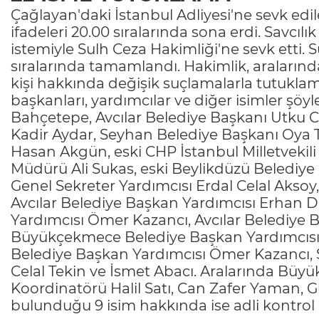
Çağlayan'daki İstanbul Adliyesi'ne sevk edil
ifadeleri 20.00 sıralarında sona erdi. Savcılık 
istemiyle Sulh Ceza Hakimliği'ne sevk etti. 
sıralarında tamamlandı. Hakimlik, araların
kişi hakkında değişik suçlamalarla tutuklam
başkanları, yardımcılar ve diğer isimler ş
Bahçetepe, Avcılar Belediye Başkanı Utku 
Kadir Aydar, Seyhan Belediye Başkanı Oya
Hasan Akgün, eski CHP İstanbul Milletvekil
Müdürü Ali Sukas, eski Beylikdüzü Belediye 
Genel Sekreter Yardımcısı Erdal Celal Akso
Avcılar Belediye Başkan Yardımcısı Erhan
Yardımcısı Ömer Kazancı, Avcılar Belediye
Büyükçekmece Belediye Başkan Yardımcıs
Belediye Başkan Yardımcısı Ömer Kazancı, 
Celal Tekin ve İsmet Abacı. Aralarında Bü
Koordinatörü Halil Satı, Can Zafer Yaman, 
bulunduğu 9 isim hakkında ise adli kontrol k