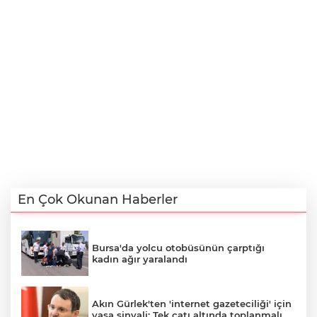
En Çok Okunan Haberler
Bursa'da yolcu otobüsünün çarptığı
kadın ağır yaralandı
Akın Gürlek'ten 'internet gazeteciliği' için
yasa sinyali: Tek çatı altında toplanmalı