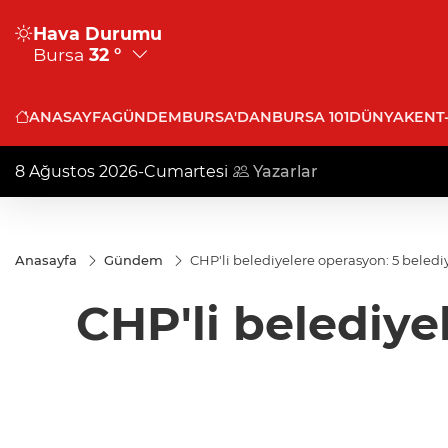
Hava Durumu
Bursa
32 °
ANASAYFA
GÜNDEM
BURSA'DAN
BURSA 101
DÜNYA
KENT
8 Ağustos 2026-Cumartesi
Yazarlar
Anasayfa
Gündem
CHP'li belediyelere operasyon: 5 beled
CHP'li belediye