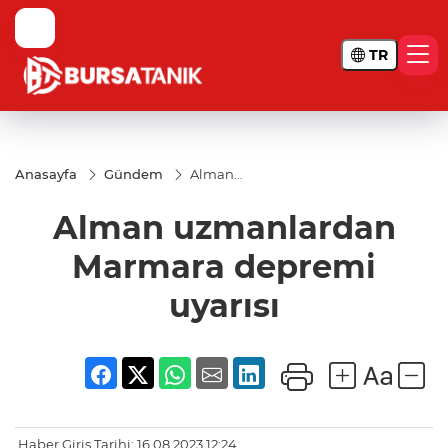
TR
Anasayfa
Gündem
Alman
uzmanlardan
Marmara
Alman uzmanlardan
depremi
uyarısı
Marmara depremi
uyarısı
Haber Giriş Tarihi: 16.08.2023 12:24