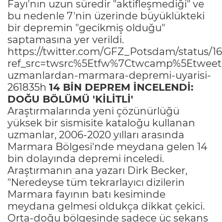
Fayı'nın uzun süredir "aktifleşmediği" ve
bu nedenle 7'nin üzerinde büyüklükteki
bir depremin "gecikmiş olduğu"
saptamasına yer verildi.
https://twitter.com/GFZ_Potsdam/status/
ref_src=twsrc%5Etfw%7Ctwcamp%5Etweet
uzmanlardan-marmara-depremi-uyarisi-
261835h
14 BİN DEPREM İNCELENDİ:
DOĞU BÖLÜMÜ 'KİLİTLİ'
Araştırmalarında yeni çözünürlüğü
yüksek bir sismisite kataloğu kullanan
uzmanlar, 2006-2020 yılları arasında
Marmara Bölgesi'nde meydana gelen 14
bin dolayında depremi inceledi.
Araştırmanın ana yazarı Dirk Becker,
"Neredeyse tüm tekrarlayıcı dizilerin
Marmara fayının batı kesiminde
meydana gelmesi oldukça dikkat çekici.
Orta-doğu bölgesinde sadece üç sekans