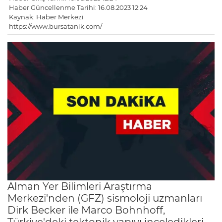
Haber Güncellenme Tarihi: 16.08.2023 12:24
Kaynak: Haber Merkezi
https://www.bursatanik.com/
Alman Yer Bilimleri Araştırma
Merkezi'nden (GFZ) sismoloji uzmanları
Dirk Becker ile Marco Bohnhoff,
Türkiye'deki tektonik yapıyı inceledikleri