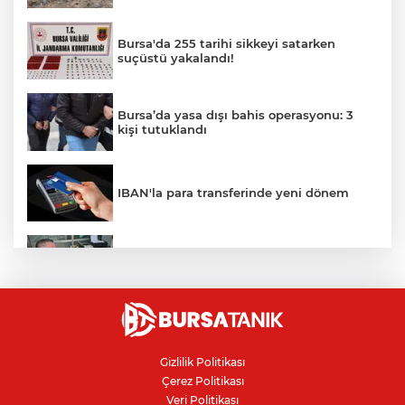
Bursa'da 255 tarihi sikkeyi satarken
suçüstü yakalandı!
Bursa’da yasa dışı bahis operasyonu: 3
kişi tutuklandı
IBAN'la para transferinde yeni dönem
İnegöllü girişimciden bağış
dolandırıcılığına karşı dijital çözüm
"Çerçeve Yasa" teklifi Adalet
Komisyonu'nda: İYİ Partili Türkeş ile
MHP'li Bülbül arasında "pislik" tartışması
Gizlilik Politikası
Çerez Politikası
Osmangazi Belediye Başkanı Erkan
Veri Politikası