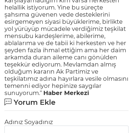
karşılayamadığım kim varsa herkesten
helallik istiyorum. Yine bu süreçte
şahsıma güvenen vede desteklerini
esirgemeyen siyasi büyüklerime, birlikte
yol yürüyüp mücadele verdiğimiz teşkilat
mensubu kardeşlerime, abilerime,
ablalarıma ve de tabii ki herkesten ve her
şeyden fazla ihmal ettiğim ama her daim
arkamda duran aileme canı gönülden
teşekkür ediyorum. Mevlamdan almış
olduğum kararın Ak Partimiz ve
teşkilatımız adına hayırlara vesile olmasını
temenni ediyor hepinize saygılar
sunuyorum."
Haber Merkezi
Yorum Ekle
Adınız Soyadınız