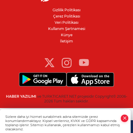
Gazze'de can kaybı 73 bin 384'e yükseldi
Gizlilik Politikası
Çerez Politikası
Ceuta göçmen krizi: İspanya, İtalya’ya
Veri Politikası
karşı sınır kontrolü getirdi
Kullanım Şartnamesi
Künye
İletişim
Bursa’da yasa dışı bahis operasyonu: 3
kişi tutuklandı
HABER YAZILIMI
ve TURKTICARET.NET projesidir Copyright© 2006-
2026 Tüm hakları saklıdır.
Sizlere daha iyi hizmet sunabilmek adına sitemizde çerez
konumlandırmaktayız. Kişisel verileriniz, KVKK ve GDPR kapsamında
toplanıp işlenir. Sitemizi kullanarak, çerezleri kullanmamızı kabul etmiş
olacaksınız.