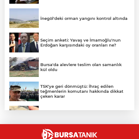
İnegöl'deki orman yangını kontrol altında
Seçim anketi: Yavaş ve İmamoğlu'nun
Erdoğan karşısındaki oy oranları ne?
Bursa'da alevlere teslim olan samanlık
kül oldu
TSK'ye geri dönmüştü: İhraç edilen
teğmenlerin komutanı hakkında dikkat
çeken karar
İznik Gölü kıyısında 70 milyon yıllık fosil
bulundu