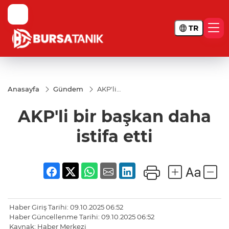
TR
Anasayfa
Gündem
AKP'li
bir
başkan
AKP'li bir başkan daha
daha
istifa
etti
istifa etti
Haber Giriş Tarihi: 09.10.2025 06:52
Haber Güncellenme Tarihi: 09.10.2025 06:52
Kaynak: Haber Merkezi