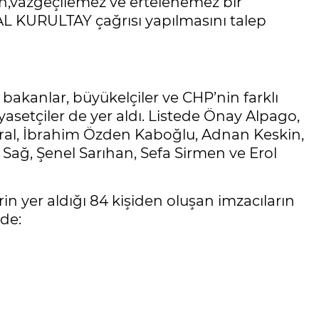
,vazgeçilemez ve ertelenemez bir
 KURULTAY çağrısı yapılmasını talep
 bakanlar, büyükelçiler ve CHP’nin farklı
setçiler de yer aldı. Listede Önay Alpago,
al, İbrahim Özden Kaboğlu, Adnan Keskin,
f Sağ, Şenel Sarıhan, Sefa Sirmen ve Erol
in yer aldığı 84 kişiden oluşan imzacıların
lde: