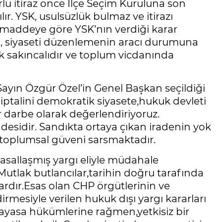
 türlü itiraz önce İlçe Seçim Kuruluna son
r. YSK, usulsüzlük bulmaz ve itirazı
. maddeye göre YSK’nın verdiği karar
nın, siyaseti düzenlemenin aracı durumuna
k sakıncalıdır ve toplum vicdanında
Sayın Özgür Özel’in Genel Başkan seçildiği
 iptalini demokratik siyasete,hukuk devleti
ir darbe olarak değerlendiriyoruz.
adesidir. Sandıkta ortaya çıkan iradenin yok
n toplumsal güveni sarsmaktadır.
yasallaşmış yargı eliyle müdahale
utlak butlancılar,tarihin doğru tarafında
dır.Esas olan CHP örgütlerinin ve
dirmesiyle verilen hukuk dışı yargı kararları
nayasa hükümlerine rağmen,yetkisiz bir