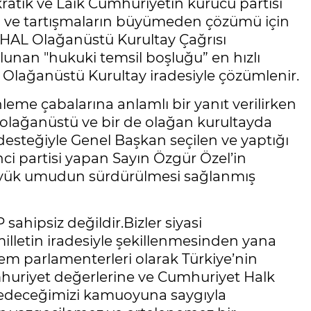
ratik ve Laik Cumhuriyetin kurucu partisi
a ve tartışmaların büyümeden çözümü için
HAL Olağanüstü Kurultay Çağrısı
ulunan "hukuki temsil boşluğu” en hızlı
n Olağanüstü Kurultay iradesiyle çözümlenir.
enleme çabalarına anlamlı bir yanıt verilirken
 olağanüstü ve bir de olağan kurultayda
desteğiyle Genel Başkan seçilen ve yaptığı
nci partisi yapan Sayın Özgür Özel’in
üyük umudun sürdürülmesi sağlanmış
ahipsiz değildir.Bizler siyasi
illetin iradesiyle şekillenmesinden yana
m parlamenterleri olarak Türkiye’nin
mhuriyet değerlerine ve Cumhuriyet Halk
m edeceğimizi kamuoyuna saygıyla