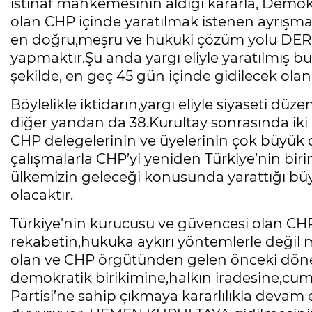
istinaf mahkemesinin aldığı kararla, Demok
olan CHP içinde yaratılmak istenen ayrışm
en doğru,meşru ve hukuki çözüm yolu DER
yapmaktır.Şu anda yargı eliyle yaratılmış b
şekilde, en geç 45 gün içinde gidilecek ola
Böylelikle iktidarın,yargı eliyle siyaseti düz
diğer yandan da 38.Kurultay sonrasında iki
CHP delegelerinin ve üyelerinin çok büyük 
çalışmalarla CHP’yi yeniden Türkiye’nin biri
ülkemizin geleceği konusunda yarattığı b
olacaktır.
Türkiye’nin kurucusu ve güvencesi olan CHP s
rekabetin,hukuka aykırı yöntemlerle değil m
olan ve CHP örgütünden gelen önceki döne
demokratik birikimine,halkın iradesine,cu
Partisi’ne sahip çıkmaya kararlılıkla deva