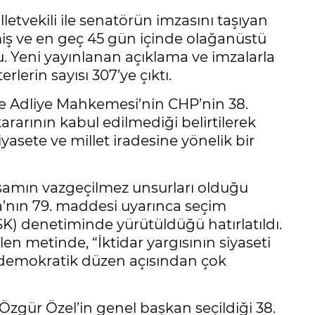
etvekili ile senatörün imzasını taşıyan
lmiş ve en geç 45 gün içinde olağanüstü
. Yeni yayınlanan açıklama ve imzalarla
lerin sayısı 307’ye çıktı.
e Adliye Mahkemesi’nin CHP’nin 38.
kararının kabul edilmediği belirtilerek
asete ve millet iradesine yönelik bir
aşamın vazgeçilmez unsurları olduğu
a’nın 79. maddesi uyarınca seçim
K) denetiminde yürütüldüğü hatırlatıldı.
en metinde, “İktidar yargısının siyaseti
demokratik düzen açısından çok
Özgür Özel’in genel başkan seçildiği 38.