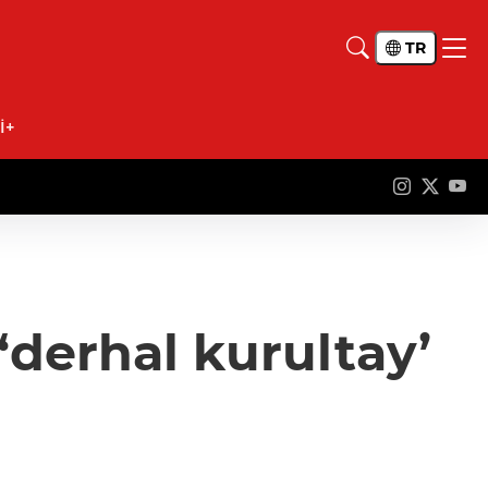
TR
İ+
‘derhal kurultay’