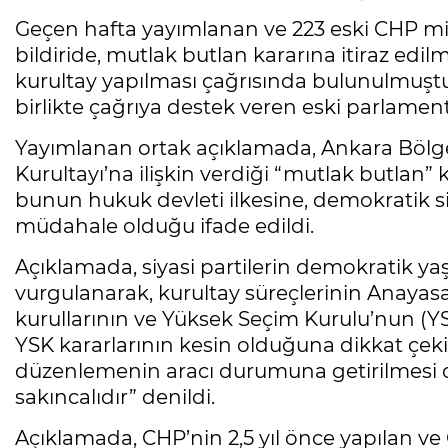
Geçen hafta yayımlanan ve 223 eski CHP mill
bildiride, mutlak butlan kararına itiraz edi
kurultay yapılması çağrısında bulunulmuştu
birlikte çağrıya destek veren eski parlamenter
Yayımlanan ortak açıklamada, Ankara Bölg
Kurultayı’na ilişkin verdiği “mutlak butlan” 
bunun hukuk devleti ilkesine, demokratik siy
müdahale olduğu ifade edildi.
Açıklamada, siyasi partilerin demokratik y
vurgulanarak, kurultay süreçlerinin Anayas
kurullarının ve Yüksek Seçim Kurulu’nun (YS
YSK kararlarının kesin olduğuna dikkat çekil
düzenlemenin aracı durumuna getirilmesi 
sakıncalıdır” denildi.
Açıklamada, CHP’nin 2,5 yıl önce yapılan ve 