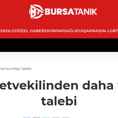
-EKOLOJI
ÖZEL HABER
EKONOMI
SAĞLIK
YAŞAM
KADIN-LGBT
al kurultay’ talebi
etvekilinden daha 
talebi