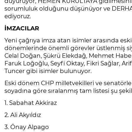
duyuruyor, HEMEN KURULTAYA gidilmesinin
sorumluluk olduğunu düşünüyor ve DERHAL
ediyoruz.
İMZACILAR
Yeni çağrıya imza atan isimler arasında eski
dönemlerinde önemli görevler üstlenmiş siya
Celal Doğan, Şükrü Elekdağ, Mehmet Haber
Faruk Loğoğlu, Seyfi Oktay, Fikri Sağlar, Ari
Tuncer gibi isimler bulunuyor.
Eski dönem CHP milletvekilleri ve senatörler
soyadına göre sıralanmış tam listesi şu şeki
1. Sabahat Akkiraz
2. Ali Akyıldız
3. Önay Alpago