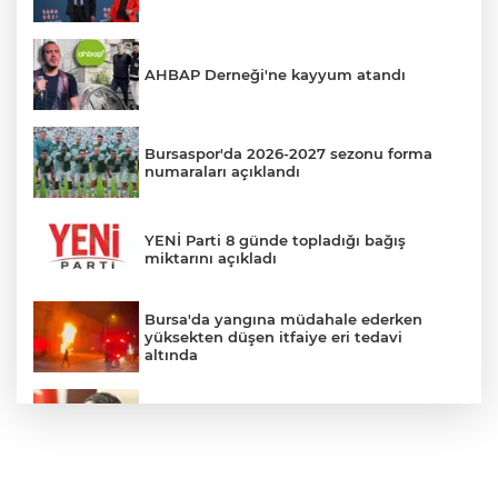
AHBAP Derneği'ne kayyum atandı
Bursaspor'da 2026-2027 sezonu forma
numaraları açıklandı
YENİ Parti 8 günde topladığı bağış
miktarını açıkladı
Bursa'da yangına müdahale ederken
yüksekten düşen itfaiye eri tedavi
altında
Akın Gürlek'ten 'internet gazeteciliği' için
yasa sinyali: Tek çatı altında toplanmalı