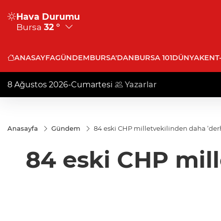
Hava Durumu
Bursa
32 °
ANASAYFA
GÜNDEM
BURSA'DAN
BURSA 101
DÜNYA
KENT
8 Ağustos 2026-Cumartesi
Yazarlar
Anasayfa
Gündem
84 eski CHP milletvekilinden daha ‘derh
84 eski CHP mill