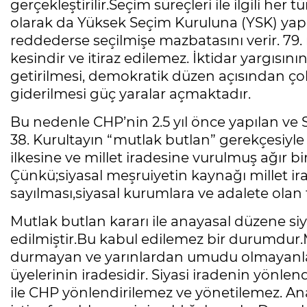
gerçekleştirilir.Seçim süreçleri ile ilgili her
olarak da Yüksek Seçim Kuruluna (YSK) yapılı
reddederse seçilmişe mazbatasını verir. 79
kesindir ve itiraz edilemez. İktidar yargısı
getirilmesi, demokratik düzen açısından ço
giderilmesi güç yaralar açmaktadır.
Bu nedenle CHP’nin 2.5 yıl önce yapılan ve 
38. Kurultayın “mutlak butlan” gerekçesiyle
ilkesine ve millet iradesine vurulmuş ağır b
Çünkü;siyasal meşruiyetin kaynağı millet ir
sayılması,siyasal kurumlara ve adalete ola
Mutlak butlan kararı ile anayasal düzene si
edilmiştir.Bu kabul edilemez bir durumdur.M
durmayan ve yarınlardan umudu olmayanlar
üyelerinin iradesidir. Siyasi iradenin yönlen
ile CHP yönlendirilemez ve yönetilemez. A