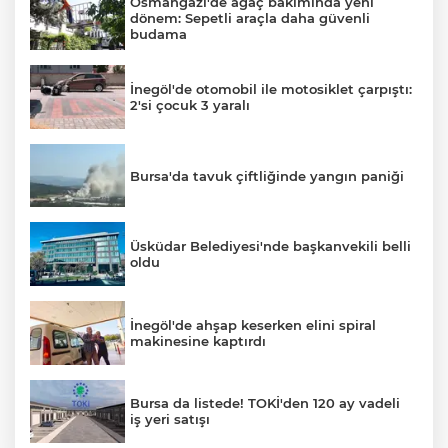
Osmangazi'de ağaç bakımında yeni
dönem: Sepetli araçla daha güvenli
budama
İnegöl'de otomobil ile motosiklet çarpıştı:
2'si çocuk 3 yaralı
Bursa'da tavuk çiftliğinde yangın paniği
Üsküdar Belediyesi'nde başkanvekili belli
oldu
İnegöl'de ahşap keserken elini spiral
makinesine kaptırdı
Bursa da listede! TOKİ'den 120 ay vadeli
iş yeri satışı