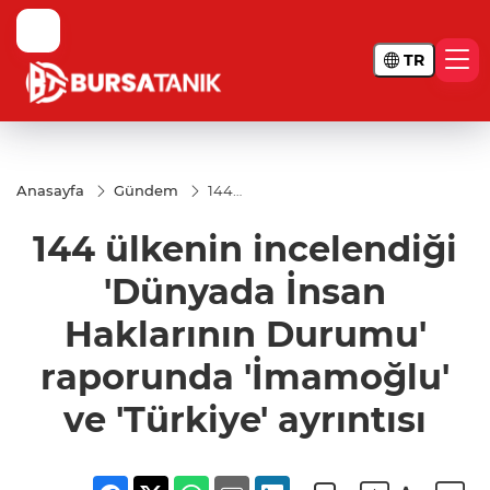
TR
Anasayfa
Gündem
144
ülkenin
incelendiği
144 ülkenin incelendiği
'Dünyada
İnsan
Haklarının
'Dünyada İnsan
Durumu'
raporunda
Haklarının Durumu'
'İmamoğlu'
ve 'Türkiye'
raporunda 'İmamoğlu'
ayrıntısı
ve 'Türkiye' ayrıntısı