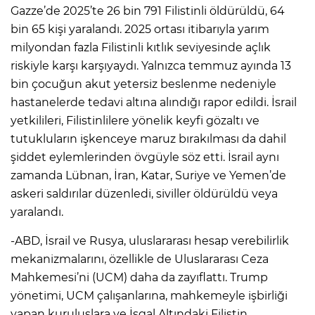
Gazze’de 2025’te 26 bin 791 Filistinli öldürüldü, 64
bin 65 kişi yaralandı. 2025 ortası itibarıyla yarım
milyondan fazla Filistinli kıtlık seviyesinde açlık
riskiyle karşı karşıyaydı. Yalnızca temmuz ayında 13
bin çocuğun akut yetersiz beslenme nedeniyle
hastanelerde tedavi altına alındığı rapor edildi. İsrail
yetkilileri, Filistinlilere yönelik keyfi gözaltı ve
tutukluların işkenceye maruz bırakılması da dahil
şiddet eylemlerinden övgüyle söz etti. İsrail aynı
zamanda Lübnan, İran, Katar, Suriye ve Yemen’de
askeri saldırılar düzenledi, siviller öldürüldü veya
yaralandı.
-ABD, İsrail ve Rusya, uluslararası hesap verebilirlik
mekanizmalarını, özellikle de Uluslararası Ceza
Mahkemesi’ni (UCM) daha da zayıflattı. Trump
yönetimi, UCM çalışanlarına, mahkemeyle işbirliği
yapan kuruluşlara ve İşgal Altındaki Filistin