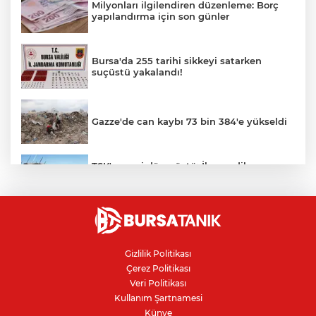
Milyonları ilgilendiren düzenleme: Borç
yapılandırma için son günler
Bursa'da 255 tarihi sikkeyi satarken
suçüstü yakalandı!
Gazze'de can kaybı 73 bin 384'e yükseldi
TSK'ye geri dönmüştü: İhraç edilen
teğmenlerin komutanı hakkında dikkat
çeken karar
"Çerçeve Yasa" teklifi Adalet
Komisyonu'nda: İYİ Partili Türkeş ile
MHP'li Bülbül arasında "pislik" tartışması
Gizlilik Politikası
Çerez Politikası
İznik Gölü kıyısında 70 milyon yıllık fosil
Veri Politikası
bulundu
Kullanım Şartnamesi
Künye