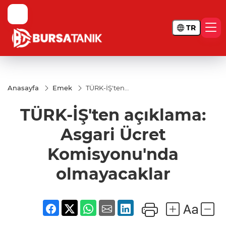
TR
Anasayfa
Emek
TÜRK-İŞ'ten
açıklama:
Asgari Ücret
TÜRK-İŞ'ten açıklama:
Komisyonu'nda
olmayacaklar
Asgari Ücret
Komisyonu'nda
olmayacaklar