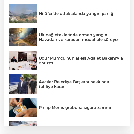
Nilüfer'de otluk alanda yangın paniği
Uludağ eteklerinde orman yangını!
Havadan ve karadan müdahale sürüyor
Uğur Mumcu'nun ailesi Adalet Bakanı'yla
görüştü
Avcılar Belediye Başkanı hakkında
tahliye kararı
Philip Morris grubuna sigara zammı
Bursa'daki kazada motosikletli duvara
çarparak can verdi