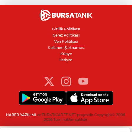
Nilüfer'de kaldırım işgallerine zabıta
denetimi
Gizlilik Politikası
Çerez Politikası
Bursa'da 100 dönümde hayvansal
Veri Politikası
gübreyle nektarin ve armut üretiyor
Kullanım Şartnamesi
Künye
İletişim
Resmi Gazete’de yayımlandı: Kritik yeşil
pasaport kararı
HABER YAZILIMI
ve TURKTICARET.NET projesidir Copyright© 2006-
2026 Tüm hakları saklıdır.