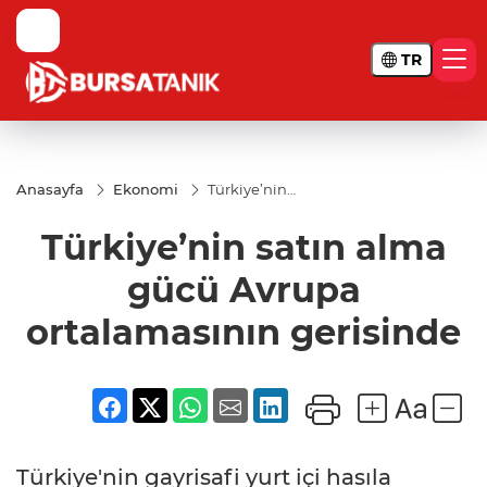
TR
Anasayfa
Ekonomi
Türkiye’nin
satın alma
gücü Avrupa
Türkiye’nin satın alma
ortalamasının
gerisinde
gücü Avrupa
ortalamasının gerisinde
Türkiye'nin gayrisafi yurt içi hasıla