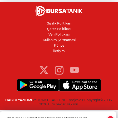
İnegöllü girişimciden bağış
dolandırıcılığına karşı dijital çözüm
Gizlilik Politikası
Çerez Politikası
Bursa'da parkta sıra dışı buluşma: Tilki,
Veri Politikası
kedi ve kirpi aynı karede
Kullanım Şartnamesi
Künye
İletişim
YENİ Parti Manisa İl Başkanı İlksen
Özalper tutuklandı!
HABER YAZILIMI
ve TURKTICARET.NET projesidir Copyright© 2006-
2026 Tüm hakları saklıdır.