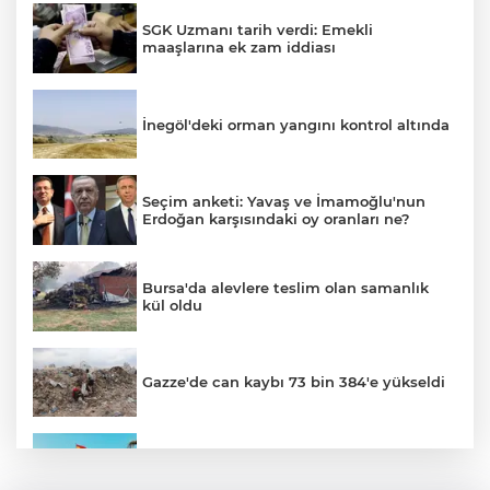
SGK Uzmanı tarih verdi: Emekli
maaşlarına ek zam iddiası
İnegöl'deki orman yangını kontrol altında
Seçim anketi: Yavaş ve İmamoğlu'nun
Erdoğan karşısındaki oy oranları ne?
Bursa'da alevlere teslim olan samanlık
kül oldu
Gazze'de can kaybı 73 bin 384'e yükseldi
Ceuta göçmen krizi: İspanya, İtalya’ya
karşı sınır kontrolü getirdi