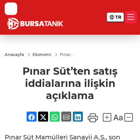
TR
Anasayfa
Ekonomi
Pınar
Süt’ten
satış
Pınar Süt’ten satış
iddialarına
ilişkin
açıklama
iddialarına ilişkin
açıklama
Pınar Süt Mamülleri Sanayii A.Ş., son