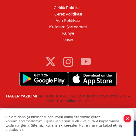
belli oldu
Gizlilik Politikası
Çerez Politikası
Veri Politikası
Philip Morris grubuna sigara zammı
Kullanım Şartnamesi
Künye
İletişim
YENİ Parti Manisa İl Başkanı Özalper
gözaltına alındı
HABER YAZILIMI
ve TURKTICARET.NET projesidir Copyright© 2006-
2026 Tüm hakları saklıdır.
Sizlere daha iyi hizmet sunabilmek adına sitemizde çerez
konumlandırmaktayız. Kişisel verileriniz, KVKK ve GDPR kapsamında
toplanıp işlenir. Sitemizi kullanarak, çerezleri kullanmamızı kabul etmiş
olacaksınız.
Anasayfa
Haber Ara
Yazarlar