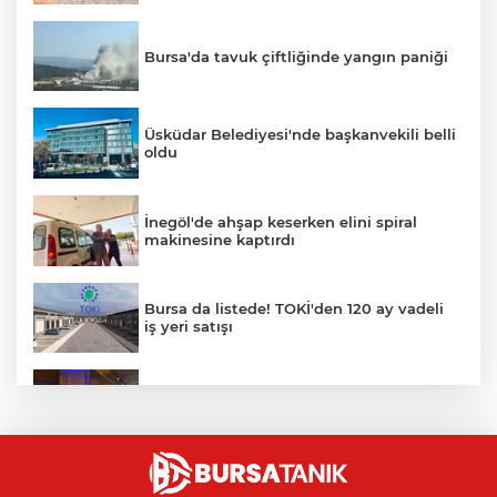
Bursa'da tavuk çiftliğinde yangın paniği
Üsküdar Belediyesi'nde başkanvekili belli
oldu
İnegöl'de ahşap keserken elini spiral
makinesine kaptırdı
Bursa da listede! TOKİ'den 120 ay vadeli
iş yeri satışı
Orhangazi Tüneli'nde tır kamyona çarptı:
Sürücü ağır yaralandı
YENİ Parti'nin Bursa kurucu il yönetimi