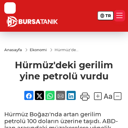
TR
Anasayfa
Ekonomi
Hürmüz'deki
gerilim yine
petrolü
Hürmüz'deki gerilim
vurdu
yine petrolü vurdu
Hürmüz Boğazı'nda artan gerilim
petrolü 100 doların üzerine taşıdı. ABD-