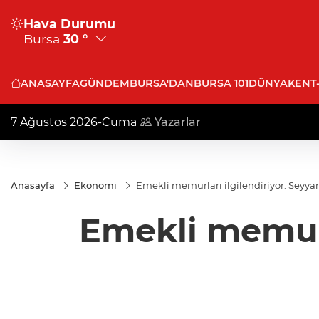
Hava Durumu
Bursa
30 °
ANASAYFA
GÜNDEM
BURSA'DAN
BURSA 101
DÜNYA
KENT
7 Ağustos 2026-Cuma
Yazarlar
Anasayfa
Ekonomi
Emekli memurları ilgilendiriyor: Seyy
Emekli memurl