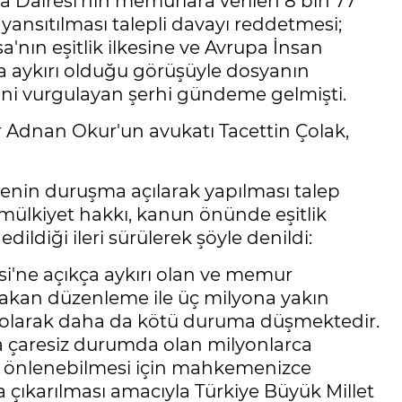
a Dairesi'nin memurlara verilen 8 bin 77
ansıtılması talepli davayı reddetmesi;
nın eşitlik ilkesine ve Avrupa İnsan
na aykırı olduğu görüşüyle dosyanın
ni vurgulayan şerhi gündeme gelmişti.
 Adnan Okur'un avukatı Tacettin Çolak,
enin duruşma açılarak yapılması talep
 mülkiyet hakkı, kanun önünde eşitlik
 edildiği ileri sürülerek şöyle denildi:
i'ne açıkça aykırı olan ve memur
kan düzenleme ile üç milyona yakın
olarak daha da kötü duruma düşmektedir.
nda çaresiz durumda olan milyonlarca
n önlenebilmesi için mahkemenizce
asa çıkarılması amacıyla Türkiye Büyük Millet