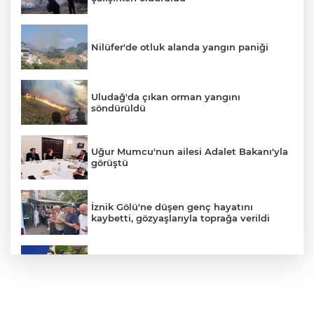
Nilüfer'de otluk alanda yangın paniği
Uludağ'da çıkan orman yangını
söndürüldü
Uğur Mumcu'nun ailesi Adalet Bakanı'yla
görüştü
İznik Gölü'ne düşen genç hayatını
kaybetti, gözyaşlarıyla toprağa verildi
Avcılar Belediye Başkanı hakkında
tahliye kararı