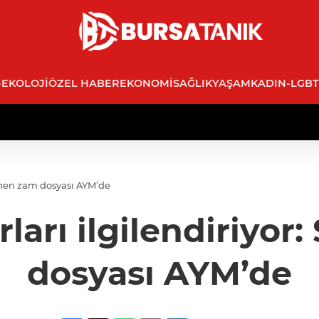
-EKOLOJI
ÖZEL HABER
EKONOMI
SAĞLIK
YAŞAM
KADIN-LGBT
anen zam dosyası AYM’de
arı ilgilendiriyor
dosyası AYM’de