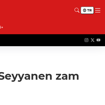
TR
İ+
: Seyyanen zam