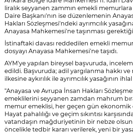
Ankara Bölge İdare Mahkemesi 11. İdari Dav
liralık seyyanen zammın emekli memurlara y
Daire Başkanı'nın ise düzenlemenin Anayasa'
Hakları Sözleşmesi'ndeki ayrımcılık yasağı
Anayasa Mahkemesi'ne taşınması gerektiği
İstinaftaki davası reddedilen emekli memur
dosyayı Anayasa Mahkemesi'ne taşıdı.
AYM'ye yapılan bireysel başvuruda, incelem
edildi. Başvuruda; adil yargılanma hakkı ve
ilkesine aykırılık ile ayrımcılık yasağının ihlal
"Anayasa ve Avrupa İnsan Hakları Sözleşmes
emeklilerini seyyanen zamdan mahrum bıra
memur emeklisi, her geçen gün ekonomik 
Hayat pahalılığı ve geçim sıkıntısı karşısı
vatandaşın mağduriyetinin bir nebze olsu
öncelikle tedbir kararı verilerek, yeni bir y