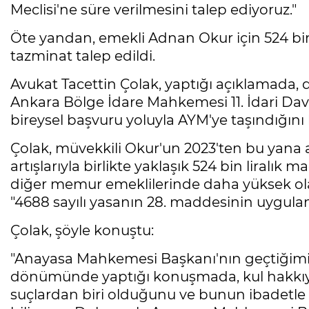
Meclisi'ne süre verilmesini talep ediyoruz."
Öte yandan, emekli Adnan Okur için 524 bin
tazminat talep edildi.
Avukat Tacettin Çolak, yaptığı açıklamada,
Ankara Bölge İdare Mahkemesi 11. İdari Dava
bireysel başvuru yoluyla AYM'ye taşındığını b
Çolak, müvekkili Okur'un 2023'ten bu yana 
artışlarıyla birlikte yaklaşık 524 bin liralık 
diğer memur emeklilerinde daha yüksek ola
"4688 sayılı yasanın 28. maddesinin uygula
Çolak, şöyle konuştu:
"Anayasa Mahkemesi Başkanı'nın geçtiğimi
dönümünde yaptığı konuşmada, kul hakkıyl
suçlardan biri olduğunu ve bunun ibadetle 