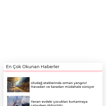
En Çok Okunan Haberler
Uludağ eteklerinde orman yangını!
Havadan ve karadan müdahale sürüyor
Yanan evdeki çocukları kurtarmaya
çalışırken öldürüldü