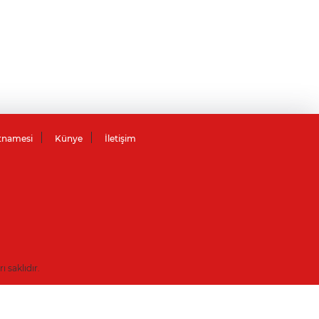
tnamesi
Künye
İletişim
saklıdır.