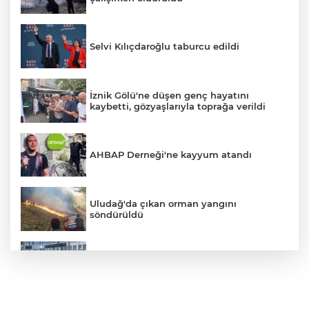
Selvi Kılıçdaroğlu taburcu edildi
İznik Gölü'ne düşen genç hayatını
kaybetti, gözyaşlarıyla toprağa verildi
AHBAP Derneği'ne kayyum atandı
Uludağ'da çıkan orman yangını
söndürüldü
Bursa'da vatandaşa zorla hesap açtırıp
kara para aklayan çeteye operasyon