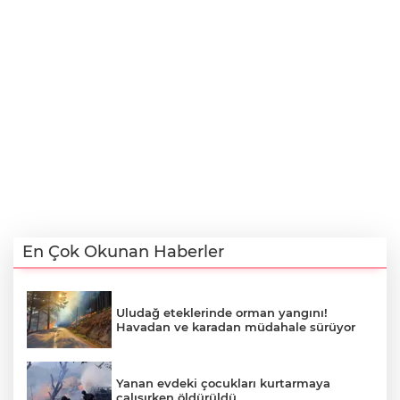
En Çok Okunan Haberler
Uludağ eteklerinde orman yangını!
Havadan ve karadan müdahale sürüyor
Yanan evdeki çocukları kurtarmaya
çalışırken öldürüldü