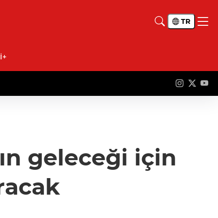
TR
İ+
n geleceği için
racak