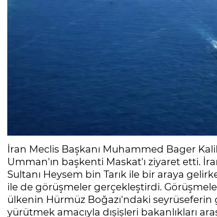
İran Meclis Başkanı Muhammed Bager Kalibaf
Umman'ın başkenti Maskat'ı ziyaret etti. 
Sultanı Heysem bin Tarık ile bir araya geli
ile de görüşmeler gerçekleştirdi. Görüşmele
ülkenin Hürmüz Boğazı'ndaki seyrüseferin g
yürütmek amacıyla dışişleri bakanlıkları ar