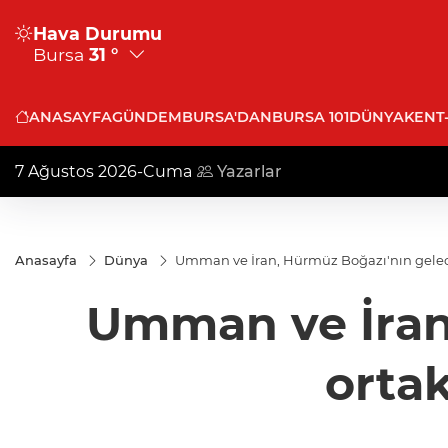
Hava Durumu
Bursa
31 °
ANASAYFA
GÜNDEM
BURSA'DAN
BURSA 101
DÜNYA
KENT
7 Ağustos 2026-Cuma
Yazarlar
Anasayfa
Dünya
Umman ve İran, Hürmüz Boğazı'nın gelece
Umman ve İran,
orta