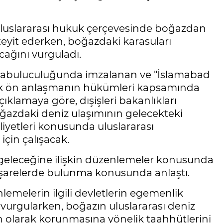
, uluslararası hukuk çerçevesinde boğazdan
teyit ederken, boğazdaki karasuları
ağını vurguladı.
n arabuluculuğunda imzalanan ve "İslamabad
lik ön anlaşmanın hükümleri kapsamında
çıklamaya göre, dışişleri bakanlıkları
ğazdaki deniz ulaşımının gelecekteki
liyetleri konusunda uluslararası
için çalışacak.
geleceğine ilişkin düzenlemeler konusunda
 istişarelerde bulunma konusunda anlaştı.
lemelerin ilgili devletlerin egemenlik
vurgularken, boğazın uluslararası deniz
gah olarak korunmasına yönelik taahhütlerini