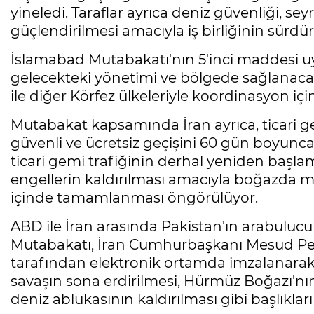
yineledi. Taraflar ayrıca deniz güvenliği, sey
güçlendirilmesi amacıyla iş birliğinin sürd
İslamabad Mutabakatı'nın 5'inci maddesi u
gelecekteki yönetimi ve bölgede sağlanac
ile diğer Körfez ülkeleriyle koordinasyon i
Mutabakat kapsamında İran ayrıca, ticari g
güvenli ve ücretsiz geçişini 60 gün boyunc
ticari gemi trafiğinin derhal yeniden başlam
engellerin kaldırılması amacıyla boğazda ma
içinde tamamlanması öngörülüyor.
ABD ile İran arasında Pakistan'ın arabuluc
Mutabakatı, İran Cumhurbaşkanı Mesud Pe
tarafından elektronik ortamda imzalanarak 
savaşın sona erdirilmesi, Hürmüz Boğazı'nı
deniz ablukasının kaldırılması gibi başlıkları 