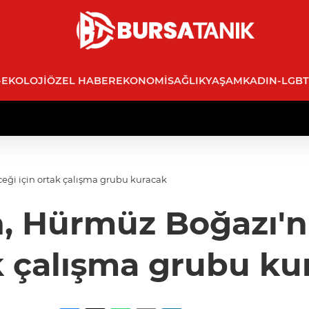
-EKOLOJI
ÖZEL HABER
EKONOMI
SAĞLIK
YAŞAM
KADIN-LGBT
ği için ortak çalışma grubu kuracak
 Hürmüz Boğazı'nı
k çalışma grubu ku