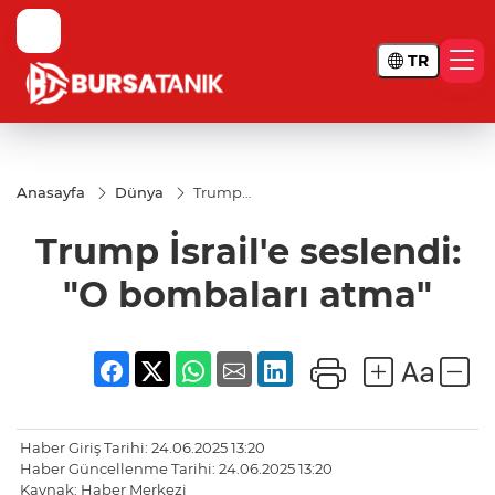
TR
Anasayfa
Dünya
Trump
İsrail'e
seslendi:
Trump İsrail'e seslendi:
"O
bombaları
atma"
"O bombaları atma"
Haber Giriş Tarihi: 24.06.2025 13:20
Haber Güncellenme Tarihi: 24.06.2025 13:20
Kaynak: Haber Merkezi