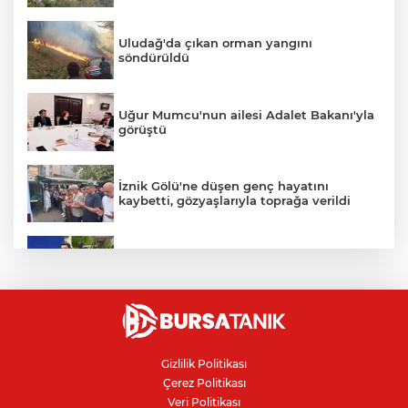
Uludağ'da çıkan orman yangını
söndürüldü
Uğur Mumcu'nun ailesi Adalet Bakanı'yla
görüştü
İznik Gölü'ne düşen genç hayatını
kaybetti, gözyaşlarıyla toprağa verildi
Avcılar Belediye Başkanı hakkında
tahliye kararı
Bursa'da vatandaşa zorla hesap açtırıp
kara para aklayan çeteye operasyon
Gizlilik Politikası
Çerez Politikası
Benzine bu gece 1 TL 43 kuruş zam
Veri Politikası