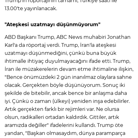
Trump'ın röportajının tamamı, Türkiye saati ile
13.00'te yayınlanacak.
"Ateşkesi uzatmayı düşünmüyorum"
ABD Başkanı Trump, ABC News muhabiri Jonathan
Karl'a da röportaj verdi. Trump, İran'la ateşkesi
uzatmayı düşünmediğini, çünkü buna büyük
ihtimalle ihtiyaç duyulmayacağını ifade etti. Trump,
İran ile müzakerelerin devam etme ihtimaline ilişkin,
"Bence önümüzdeki 2 gün inanılmaz olaylara sahne
olacak. Gerçekten böyle düşünüyorum. Sonuç iki
şekilde de bitebilir, ancak bence bir anlaşma daha
iyi. Çünkü o zaman (ülkeyi) yeniden inşa edebilirler.
Artık gerçekten farklı bir rejimleri var. Ne olursa
olsun, radikalleri ortadan kaldırdık. Gittiler, artık
aramızda değiller" ifadelerini kullandı. Trump öte
yandan, "Başkan olmasaydım, dünya paramparça