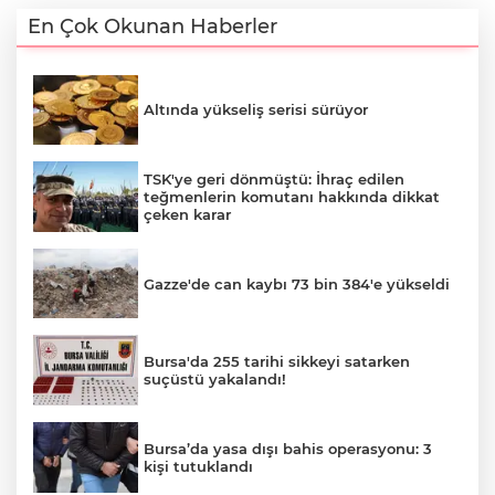
En Çok Okunan Haberler
Altında yükseliş serisi sürüyor
TSK'ye geri dönmüştü: İhraç edilen
teğmenlerin komutanı hakkında dikkat
çeken karar
Gazze'de can kaybı 73 bin 384'e yükseldi
Bursa'da 255 tarihi sikkeyi satarken
suçüstü yakalandı!
Bursa’da yasa dışı bahis operasyonu: 3
kişi tutuklandı