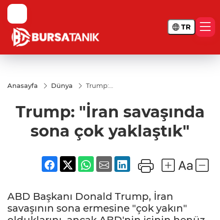
TR
Anasayfa
Dünya
Trump:
"İran
savaşında
Trump: "İran savaşında
sona çok
yaklaştık"
sona çok yaklaştık"
ABD Başkanı Donald Trump, İran
savaşının sona ermesine "çok yakın"