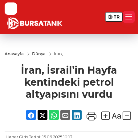
TR
Anasayfa
Dünya
İran,
İsrail’in
Hayfa
İran, İsrail’in Hayfa
kentindeki
petrol
altyapısını
kentindeki petrol
vurdu
altyapısını vurdu
Haber Giriş Tarihi: 15.06.2025 10:13