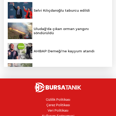
Selvi Kılıçdaroğlu taburcu edildi
Uludağ'da çıkan orman yangını
söndürüldü
AHBAP Derneği'ne kayyum atandı
İznik Gölü'ne düşen genç hayatını
kaybetti, gözyaşlarıyla toprağa verildi
Avcılar Belediye Başkanı hakkında
tahliye kararı
Gizlilik Politikası
Çerez Politikası
Bursa'da vatandaşa zorla hesap açtırıp
Veri Politikası
kara para aklayan çeteye operasyon
Kullanım Şartnamesi