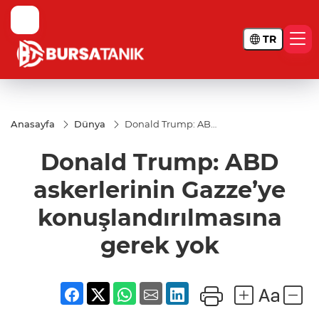
TR
Anasayfa
Dünya
Donald Trump: ABD
askerlerinin
Gazze’ye
Donald Trump: ABD
konuşlandırılmasına
gerek yok
askerlerinin Gazze’ye
konuşlandırılmasına
gerek yok