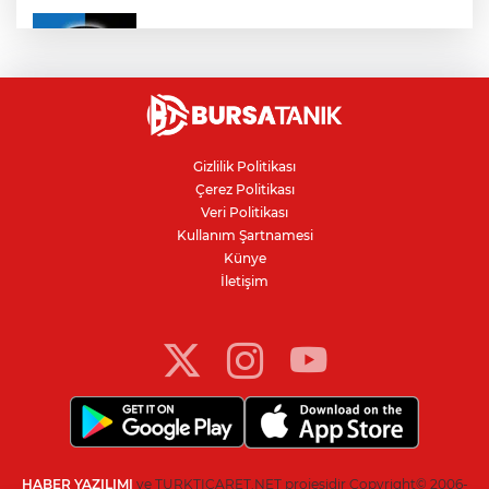
Karacabey Belediyespor'dan
Bursaspor'un gençlerine 5 yıllık imza
Ceuta göçmen krizi: İspanya, İtalya’ya
karşı sınır kontrolü getirdi
Gizlilik Politikası
Çerez Politikası
Kanser teşhisinde doğru görüntüleme
Veri Politikası
hayat kurtarıyor
Kullanım Şartnamesi
Künye
İletişim
Bursa'da Arapşükrü Sokağı'nda kavga:
Polis biber gazıyla ayırdı
HABER YAZILIMI
ve TURKTICARET.NET projesidir Copyright© 2006-