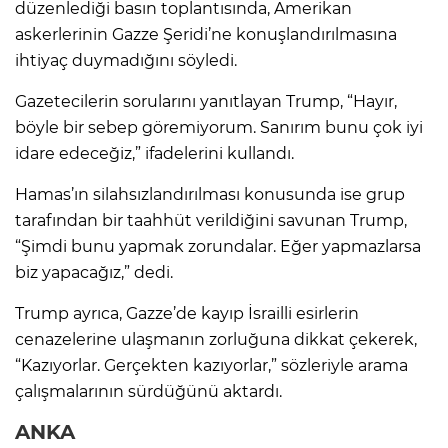
d
üzenledi
ği basın toplantısında, Amerikan
askerlerinin Gazze Şeridi’ne konuşlandırılmasına
ihtiya
ç duymad
ığını s
öyledi.
Gazetecilerin sorular
ını yanıtlayan Trump, “Hayır,
b
öyle bir sebep göremiyorum. San
ırım bunu
çok iyi
idare edece
ğiz,” ifadelerini kullandı.
Hamas’ın silahsızlandırılması konusunda ise grup
tarafından bir taahh
üt verildi
ğini savunan Trump,
“Şimdi bunu yapmak zorundalar. Eğer yapmazlarsa
biz yapacağız,” dedi.
Trump ayrıca, Gazze’de kayıp İsrailli esirlerin
cenazelerine ulaşmanın zorluğuna dikkat
çekerek,
“Kaz
ıyorlar. Ger
çekten kaz
ıyorlar,” s
özleriyle arama
çal
ışmalarının s
ürdü
ğ
ünü aktard
ı.
ANKA