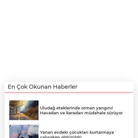
En Çok Okunan Haberler
Uludağ eteklerinde orman yangını!
Havadan ve karadan müdahale sürüyor
Yanan evdeki çocukları kurtarmaya
çalışırken öldürüldü