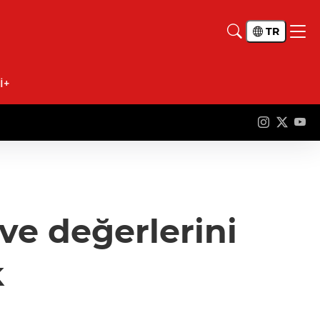
TR
İ+
 ve değerlerini
k