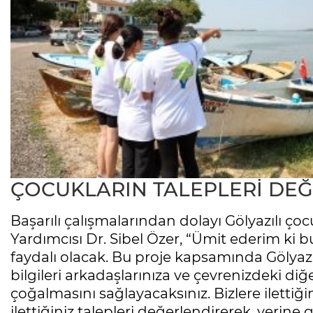
ÇOCUKLARIN TALEPLERİ DE
Başarılı çalışmalarından dolayı Gölyazılı ço
Yardımcısı Dr. Sibel Özer, “Ümit ederim ki b
faydalı olacak. Bu proje kapsamında Gölyazı’
bilgileri arkadaşlarınıza ve çevrenizdeki diğe
çoğalmasını sağlayacaksınız. Bizlere ilettiği
ilettiğiniz talepleri değerlendirerek, yerine