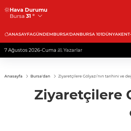
Hava Durumu
Bursa
31 °
ANASAYFA
GÜNDEM
BURSA'DAN
BURSA 101
DÜNYA
KENT
7 Ağustos 2026-Cuma
Yazarlar
Anasayfa
Bursa'dan
Ziyaretçilere Gölyazı’nın tarihini ve d
Ziyaretçilere 