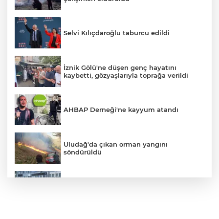
Selvi Kılıçdaroğlu taburcu edildi
İznik Gölü'ne düşen genç hayatını
kaybetti, gözyaşlarıyla toprağa verildi
AHBAP Derneği'ne kayyum atandı
Uludağ'da çıkan orman yangını
söndürüldü
Bursa'da vatandaşa zorla hesap açtırıp
kara para aklayan çeteye operasyon