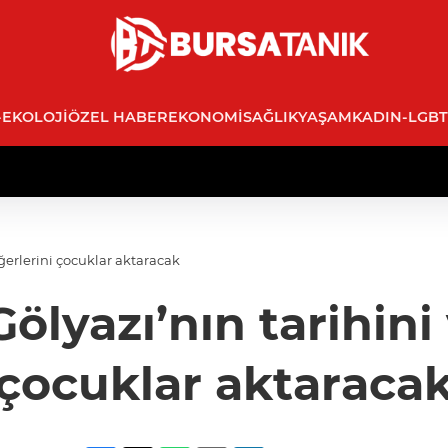
-EKOLOJI
ÖZEL HABER
EKONOMI
SAĞLIK
YAŞAM
KADIN-LGBT
eğerlerini çocuklar aktaracak
Gölyazı’nın tarihini
çocuklar aktaraca