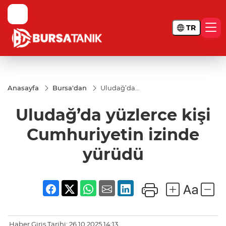
TR
Anasayfa
Bursa'dan
Uludağ’da
yüzlerce kişi
Cumhuriyetin
Uludağ’da yüzlerce kişi
izinde yürüdü
Cumhuriyetin izinde
yürüdü
Haber Giriş Tarihi: 26.10.2025 14:13