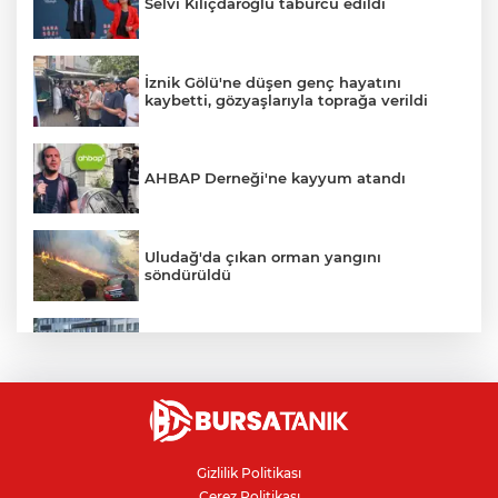
Selvi Kılıçdaroğlu taburcu edildi
İznik Gölü'ne düşen genç hayatını
kaybetti, gözyaşlarıyla toprağa verildi
AHBAP Derneği'ne kayyum atandı
Uludağ'da çıkan orman yangını
söndürüldü
Bursa'da vatandaşa zorla hesap açtırıp
kara para aklayan çeteye operasyon
Avcılar Belediye Başkanı hakkında
tahliye kararı
Gizlilik Politikası
Çerez Politikası